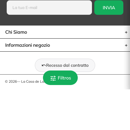
Chi Siamo
Informazioni negozio
Recesso dal contratto
tune
Filtros
© 2026— La Casa de Las Carcasas