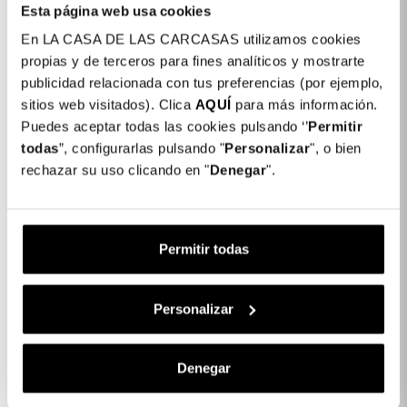
Esta página web usa cookies
En LA CASA DE LAS CARCASAS utilizamos cookies
propias y de terceros para fines analíticos y mostrarte
publicidad relacionada con tus preferencias (por ejemplo,
sitios web visitados). Clica
AQUÍ
para más información.
Vetro Temperato
Vetro Temperato
Puedes aceptar todas las cookies pulsando ‘’
Permitir
Completo Anti Blue-Ray
Completo Anti Blue-Ray
todas
”, configurarlas pulsando "
Personalizar
", o bien
Per Samsung Galaxy
Per Samsung Galaxy A5
rechazar su uso clicando en "
Denegar
".
A70
2017
16,99 €
16,99 €
Esaurito
Esaurito
Permitir todas
ESAURITO
ESAURITO
Personalizar
Denegar