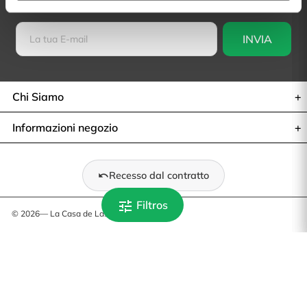
Rimani sempre aggiornato
Chi Siamo
Informazioni negozio
Recesso dal contratto
tune
Filtros
© 2026— La Casa de Las Carcasas