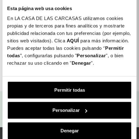
Esta página web usa cookies
20,99 €
Esaurito
En LA CASA DE LAS CARCASAS utilizamos cookies
propias y de terceros para fines analíticos y mostrarte
publicidad relacionada con tus preferencias (por ejemplo,
sitios web visitados). Clica
AQUÍ
para más información.
Puedes aceptar todas las cookies pulsando ‘’
Permitir
Visualizzazione di 1-1 di 1 articolo/i
todas
”, configurarlas pulsando "
Personalizar
", o bien
rechazar su uso clicando en "
Denegar
".
Torna all'inizio

Permitir todas
Spedizione gratuita in
Garanzia Assicurata
negozio
Personalizar
Consegna in 48/96 ore
Reso: 30 giorni
Denegar