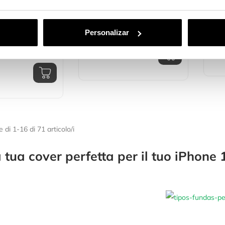
parente
Cover EcoCase Per IPhone
Cover
Compatibile Con
13 Pro Max
Tras
Personalizar
r IPhone 13 Pro
Pro 
14,
16,99 €
 di 1-16 di 71 articolo/i
a tua cover perfetta per il tuo iPhone