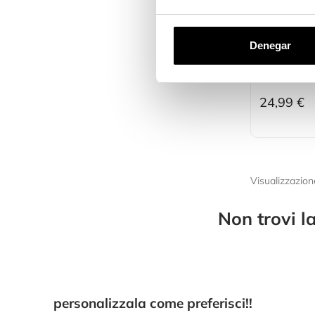
Cover Tras
Resistente 
Denegar
MagSafe Pe
Max
24,99 €
Visualizzazione
Non trovi l
personalizzala come preferisci!!