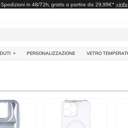
Spedizioni in 48/72h, gratis a partire da 29,99€*
+info
NDUTI
PERSONALIZZAZIONE
VETRO TEMPERAT