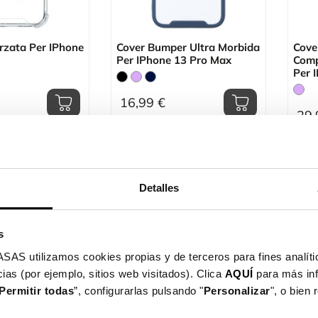
rzata Per IPhone
Cover Bumper Ultra Morbida
Cove
Per IPhone 13 Pro Max
Comp
Per 
16,99 €
29,
Detalles
s
utilizamos cookies propias y de terceros para fines analític
ias (por ejemplo, sitios web visitados). Clica
AQUÍ
para más in
Permitir todas
”, configurarlas pulsando "
Personalizar
", o bien