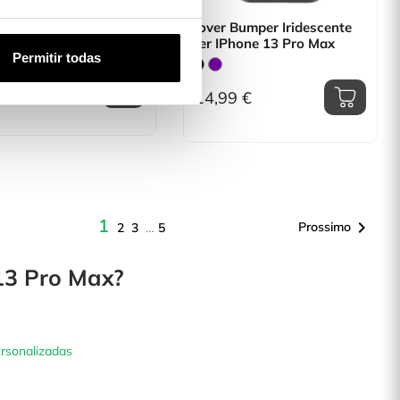
 Di Silicone
Cover Bumper Iridescente
parente Per IPhone 13
Per IPhone 13 Pro Max
Permitir todas
Max
99 €
14,99 €
1

Prossimo
2
3
…
5
 13 Pro Max?