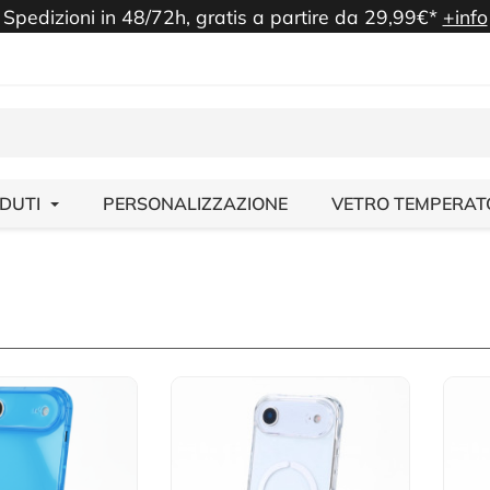
Spedizioni in 48/72h, gratis a partire da 29,99€*
+info
NDUTI
PERSONALIZZAZIONE
VETRO TEMPERAT