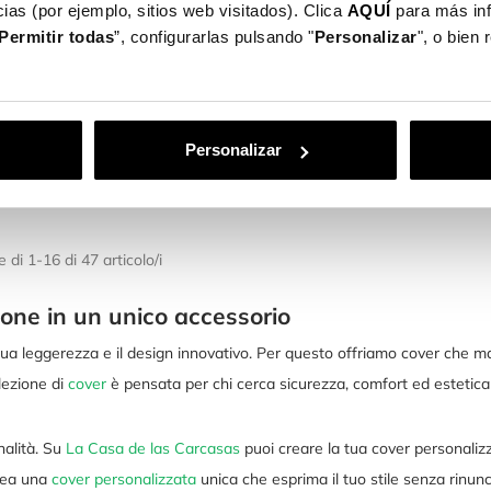
ias (por ejemplo, sitios web visitados). Clica
AQUÍ
para más in
 Morbida Con
Cover Glitter Premium Per
Cover
Permitir todas
”, configurarlas pulsando "
Personalizar
", o bien
a Per IPhone 17
IPhone Air
Tras
19,99 €
14,
Personalizar
 di 1-16 di 47 articolo/i
ione in un unico accessorio
 sua leggerezza e il design innovativo. Per questo offriamo cover che 
lezione di
cover
è pensata per chi cerca sicurezza, comfort ed estetica 
nalità. Su
La Casa de las Carcasas
puoi creare la tua cover personalizzat
Crea una
cover personalizzata
unica che esprima il tuo stile senza rinunc