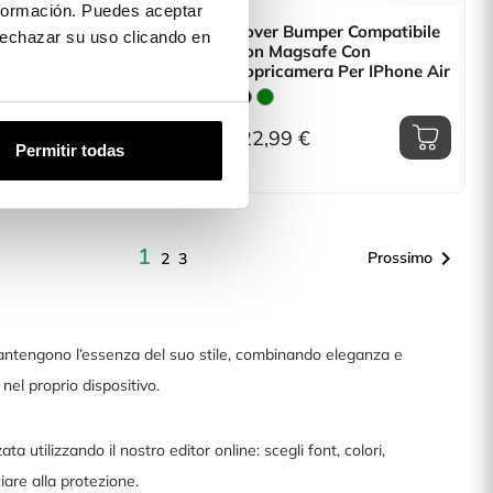
formación. Puedes aceptar
 In Silicone
Cover Bumper Compatibile
 rechazar su uso clicando en
parente Per IPhone Air
Con Magsafe Con
Copricamera Per IPhone Air
99 €
22,99 €
Permitir todas
1

Prossimo
2
3
mantengono l’essenza del suo stile, combinando eleganza e
nel proprio dispositivo.
a utilizzando il nostro editor online: scegli font, colori,
iare alla protezione.