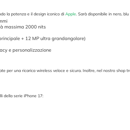
o la potenza e il design iconico di
Apple
. Sarà disponibile in nero, blu
ammi
ità massima 2000 nits
rincipale + 12 MP ultra grandangolare)
vacy e personalizzazione
te per una ricarica wireless veloce e sicura. Inoltre, nel nostro shop t
li della serie iPhone 17: