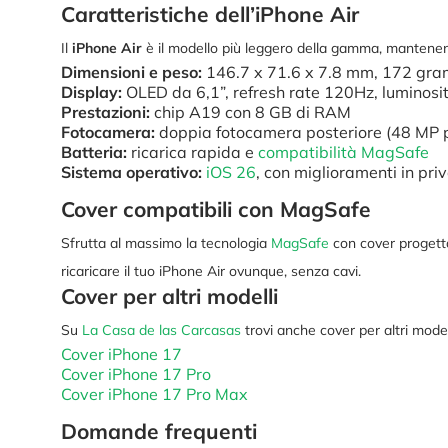
Caratteristiche dell’iPhone Air
Il
iPhone Air
è il modello più leggero della gamma, mantenend
Dimensioni e peso:
146.7 x 71.6 x 7.8 mm, 172 gr
Display:
OLED da 6,1”, refresh rate 120Hz, luminos
Prestazioni:
chip A19 con 8 GB di RAM
Fotocamera:
doppia fotocamera posteriore (48 MP p
Batteria:
ricarica rapida e
compatibilità MagSafe
Sistema operativo:
iOS 26
, con miglioramenti in pri
Cover compatibili con MagSafe
Sfrutta al massimo la tecnologia
MagSafe
con cover progetta
ricaricare il tuo iPhone Air ovunque, senza cavi.
Cover per altri modelli
Su
La Casa de las Carcasas
trovi anche cover per altri model
Cover iPhone 17
Cover iPhone 17 Pro
Cover iPhone 17 Pro Max
Domande frequenti