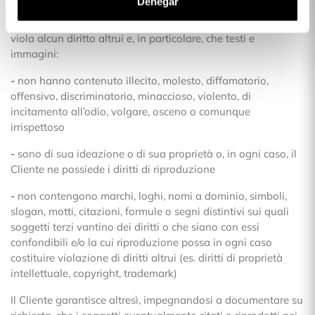
Denegar
ogni caso i diritti di riproduzione. Il Cliente espressamente
garantisce che l’utilizzo di tali testi e immagini è lecito e non
viola alcun diritto altrui e, in particolare, che testi e
immagini:
-
non hanno contenuto illecito, molesto, diffamatorio,
offensivo, discriminatorio, minaccioso, violento, di
incitamento all’odio, volgare, osceno o comunque
irrispettoso
-
sono di sua ideazione o di sua proprietà o, in ogni caso, il
Cliente ne possiede i diritti di riproduzione
-
non contengono marchi, loghi, nomi a dominio, simboli,
slogan, motti, citazioni, formule o segni distintivi sui quali
soggetti terzi vantino dei diritti o che siano con essi
confondibili e/o la cui riproduzione possa in ogni caso
costituire violazione di diritti altrui (es. diritti di proprietà
intellettuale, copyright, trademark)
Il Cliente garantisce altresì, impegnandosi a documentare su