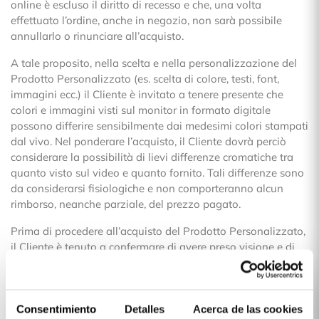
online è escluso il diritto di recesso e che, una volta
effettuato l’ordine, anche in negozio, non sarà possibile
annullarlo o rinunciare all’acquisto.
A tale proposito, nella scelta e nella personalizzazione del
Prodotto Personalizzato (es. scelta di colore, testi, font,
immagini ecc.) il Cliente è invitato a tenere presente che
colori e immagini visti sul monitor in formato digitale
possono differire sensibilmente dai medesimi colori stampati
dal vivo. Nel ponderare l’acquisto, il Cliente dovrà perciò
considerare la possibilità di lievi differenze cromatiche tra
quanto visto sul video e quanto fornito. Tali differenze sono
da considerarsi fisiologiche e non comporteranno alcun
rimborso, neanche parziale, del prezzo pagato.
Prima di procedere all’acquisto del Prodotto Personalizzato,
il Cliente è tenuto a confermare di avere preso visione e di
accettare integralmente l’Informativa Privacy
(https://lacasadelascarcasas.it/contenidos/privacy-policy
),
i
Termini e Condizioni d’Uso del Sito
(https://lacasadelascarcasas.it/contenidos/termini-
Consentimiento
Detalles
Acerca de las cookies