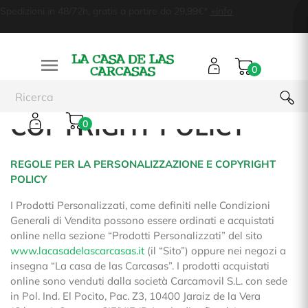
Spedizioni in 48/72h, gratis a partire da 29,99€*
+info

0
COPYRIGHT POLICY
0
REGOLE PER LA PERSONALIZZAZIONE E COPYRIGHT
POLICY
I Prodotti Personalizzati, come definiti nelle Condizioni
Generali di Vendita possono essere ordinati e acquistati
online nella sezione “Prodotti Personalizzati” del sito
www.lacasadelascarcasas.it
(il “Sito”) oppure nei negozi a
insegna “La casa de las Carcasas”. I prodotti acquistati
online sono venduti dalla società Carcamovil S.L. con sede
in Pol. Ind. El Pocito, Pac. Z3, 10400 Jaraiz de la Vera