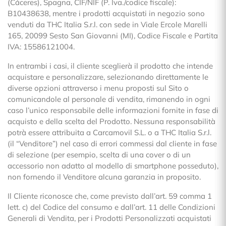
(Cáceres), Spagna, CIF/NIF (P. Iva./codice fiscale):
B10438638, mentre i prodotti acquistati in negozio sono
venduti da THC Italia S.r.l. con sede in Viale Ercole Marelli
165, 20099 Sesto San Giovanni (MI), Codice Fiscale e Partita
IVA: 15586121004.
In entrambi i casi, il cliente sceglierà il prodotto che intende
acquistare e personalizzare, selezionando direttamente le
diverse opzioni attraverso i menu proposti sul Sito o
comunicandole al personale di vendita, rimanendo in ogni
caso l’unico responsabile delle informazioni fornite in fase di
acquisto e della scelta del Prodotto. Nessuna responsabilità
potrà essere attribuita a Carcamovil S.L. o a THC Italia S.r.l.
(il “Venditore”) nel caso di errori commessi dal cliente in fase
di selezione (per esempio, scelta di una cover o di un
accessorio non adatto al modello di smartphone posseduto),
non fornendo il Venditore alcuna garanzia in proposito.
Il Cliente riconosce che, come previsto dall’art. 59 comma 1
lett. c) del Codice del consumo e dall’art. 11 delle Condizioni
Generali di Vendita, per i Prodotti Personalizzati acquistati