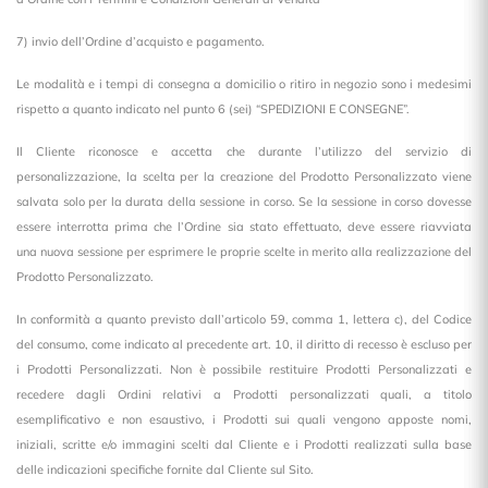
7) invio dell’Ordine d’acquisto e pagamento.
Le modalità e i tempi di consegna a domicilio o ritiro in negozio sono i medesimi
rispetto a quanto indicato nel punto 6 (sei) “SPEDIZIONI E CONSEGNE”.
Il Cliente riconosce e accetta che durante l’utilizzo del servizio di
personalizzazione, la scelta per la creazione del Prodotto Personalizzato viene
salvata solo per la durata della sessione in corso. Se la sessione in corso dovesse
essere interrotta prima che l’Ordine sia stato effettuato, deve essere riavviata
una nuova sessione per esprimere le proprie scelte in merito alla realizzazione del
Prodotto Personalizzato.
In conformità a quanto previsto dall’articolo 59, comma 1, lettera c), del Codice
del consumo, come indicato al precedente art. 10, il diritto di recesso è escluso per
i Prodotti Personalizzati. Non è possibile restituire Prodotti Personalizzati e
recedere dagli Ordini relativi a Prodotti personalizzati quali, a titolo
esemplificativo e non esaustivo, i Prodotti sui quali vengono apposte nomi,
iniziali, scritte e/o immagini scelti dal Cliente e i Prodotti realizzati sulla base
delle indicazioni specifiche fornite dal Cliente sul Sito.