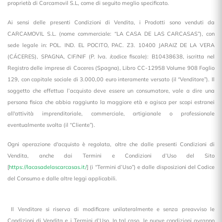
proprietà di Carcamovil S.L, come di seguito meglio specificato.
Ai sensi delle presenti Condizioni di Vendita, i Prodotti sono venduti da
CARCAMOVIL S.L. (nome commerciale: “LA CASA DE LAS CARCASAS”), con
sede legale in: POL. IND. EL POCITO, PAC. Z3. 10400 JARAIZ DE LA VERA
(CÁCERES), SPAGNA, CIF/NIF (P. Iva. /codice fiscale): B10438638, iscritta nel
Registro delle imprese di Caceres (Spagna), Libro CC-12958 Volume 908 Foglio
129, con capitale sociale di 3.000,00 euro interamente versato (il “Venditore”). Il
soggetto che effettua l’acquisto deve essere un consumatore, vale a dire una
persona fisica che abbia raggiunto la maggiore età e agisca per scopi estranei
all'attività imprenditoriale, commerciale, artigianale o professionale
eventualmente svolta (il “Cliente”).
Ogni operazione d'acquisto è regolata, oltre che dalle presenti Condizioni di
Vendita, anche dai Termini e Condizioni d’Uso del Sito
[
https://lacasadelascarcasas.it/
] (i “Termini d’Uso”) e dalle disposizioni del Codice
del Consumo e dalle altre leggi applicabili.
Il Venditore si riserva di modificare unilateralmente e senza preavviso le
Condizioni di Vendita e i Termini d’Uso. In tal caso, le nuove condizioni avranno