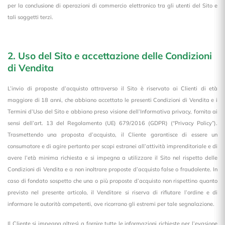
per la conclusione di operazioni di commercio elettronico tra gli utenti del Sito e
tali soggetti terzi.
2. Uso del Sito e accettazione delle Condizioni
di Vendita
L’invio di proposte d’acquisto attraverso il Sito è riservato ai Clienti di età
maggiore di 18 anni, che abbiano accettato le presenti Condizioni di Vendita e i
Termini d’Uso del Sito e abbiano preso visione dell’Informativa privacy, fornita ai
sensi dell’art. 13 del Regolamento (UE) 679/2016 (GDPR) (“Privacy Policy”).
Trasmettendo una proposta d’acquisto, il Cliente garantisce di essere un
consumatore e di agire pertanto per scopi estranei all’attività imprenditoriale e di
avere l’età minima richiesta e si impegna a utilizzare il Sito nel rispetto delle
Condizioni di Vendita e a non inoltrare proposte d’acquisto false o fraudolente. In
caso di fondato sospetto che una o più proposte d’acquisto non rispettino quanto
previsto nel presente articolo, il Venditore si riserva di rifiutare l’ordine e di
informare le autorità competenti, ove ricorrano gli estremi per tale segnalazione.
Il Cliente si impegna altresì a fornire tutte le informazioni richieste per l’evasione