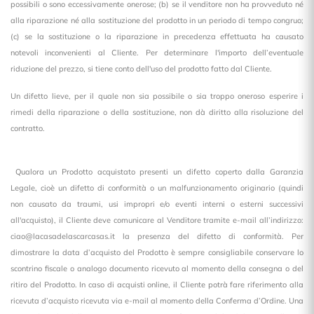
possibili o sono eccessivamente onerose; (b) se il venditore non ha provveduto né
alla riparazione né alla sostituzione del prodotto in un periodo di tempo congruo;
(c) se la sostituzione o la riparazione in precedenza effettuata ha causato
notevoli inconvenienti al Cliente. Per determinare l'importo dell’eventuale
riduzione del prezzo, si tiene conto dell'uso del prodotto fatto dal Cliente.
Un difetto lieve, per il quale non sia possibile o sia troppo oneroso esperire i
rimedi della riparazione o della sostituzione, non dà diritto alla risoluzione del
contratto.
Qualora un Prodotto acquistato presenti un difetto coperto dalla Garanzia
Legale, cioè un difetto di conformità o un malfunzionamento originario (quindi
non causato da traumi, usi impropri e/o eventi interni o esterni successivi
all'acquisto), il Cliente deve comunicare al Venditore tramite e-mail all’indirizzo:
ciao@lacasadelascarcasas.it la presenza del difetto di conformità. Per
dimostrare la data d’acquisto del Prodotto è sempre consigliabile conservare lo
scontrino fiscale o analogo documento ricevuto al momento della consegna o del
ritiro del Prodotto. In caso di acquisti online, il Cliente potrà fare riferimento alla
ricevuta d’acquisto ricevuta via e-mail al momento della Conferma d’Ordine. Una