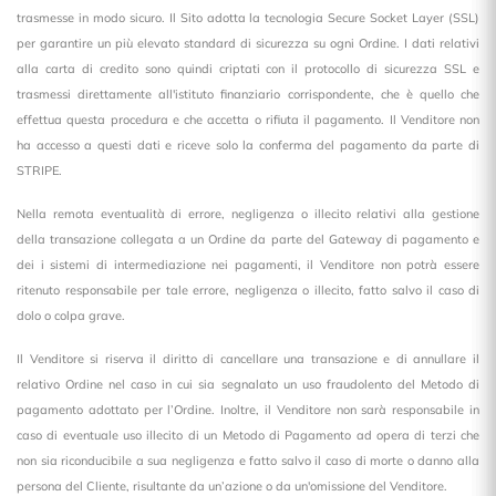
trasmesse in modo sicuro. Il Sito adotta la tecnologia Secure Socket Layer (SSL)
per garantire un più elevato standard di sicurezza su ogni Ordine. I dati relativi
alla carta di credito sono quindi criptati con il protocollo di sicurezza SSL e
trasmessi direttamente all'istituto finanziario corrispondente, che è quello che
effettua questa procedura e che accetta o rifiuta il pagamento. Il Venditore non
ha accesso a questi dati e riceve solo la conferma del pagamento da parte di
STRIPE.
Nella remota eventualità di errore, negligenza o illecito relativi alla gestione
della transazione collegata a un Ordine da parte del Gateway di pagamento e
dei i sistemi di intermediazione nei pagamenti, il Venditore non potrà essere
ritenuto responsabile per tale errore, negligenza o illecito, fatto salvo il caso di
dolo o colpa grave.
Il Venditore si riserva il diritto di cancellare una transazione e di annullare il
relativo Ordine nel caso in cui sia segnalato un uso fraudolento del Metodo di
pagamento adottato per l’Ordine. Inoltre, il Venditore non sarà responsabile in
caso di eventuale uso illecito di un Metodo di Pagamento ad opera di terzi che
non sia riconducibile a sua negligenza e fatto salvo il caso di morte o danno alla
persona del Cliente, risultante da un’azione o da un'omissione del Venditore.