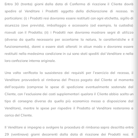
Entro 30 (trenta) giorni dalla data di Conferma di ricezione il Cliente dovrà
spedire al Venditore i Prodotti oggetto della dichiarazione di recesso. In
particolare: (i) i Prodotti resi dovranno essere restituiti con ogni etichetta, sigillo di
sicurezza (ove previsto), imballaggio e accessorio (ad esempio, la custodia)
ricevuti con il Prodotto; (ii) i Prodotti non dovranno mostrare segni di utilizzo
(diverso da quello necessario per accertarne la natura, le caratteristiche e il
funzionamento), danni o essere stati alterati in alcun modo e dovranno essere
restituiti nella medesima condizione in cui sono stati spediti dal Venditore e nella
loro confezione interna originale.
Una volta verificata la sussistenza dei requisiti per l’esercizio del recesso, il
Venditore provvederà al rimborso del Prezzo pagato dal Cliente al momento
dell’acquisto (comprese le spese di spedizione eventualmente sostenute dal
Cliente, con l’esclusione dei costi supplementari qualora il Cliente abbia scelto un
tipo di consegna diverso da quello più economico messo a disposizione dal
Venditore), mentre le spese per rispedire il Prodotto al Venditore resteranno a
carico del Cliente.
Il Venditore si impegna a svolgere la procedura di rimborso sopra descritta entro
29 (ventinove) giorni decorrenti dalla data di ricezione dei Prodotti resi. Il