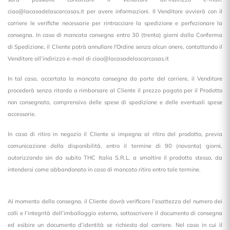
ciao@lacasadelascarcasas.it per avere informazioni. Il Venditore avvierà con il
corriere le verifiche necessarie per rintracciare la spedizione e perfezionare la
consegna. In caso di mancata consegna entro 30 (trenta) giorni dalla Conferma
di Spedizione, il Cliente potrà annullare l'Ordine senza alcun onere, contattando il
Venditore all’indirizzo e-mail di ciao@lacasadelascarcasas.it
In tal caso, accertata la mancata consegna da parte del corriere, il Venditore
procederà senza ritardo a rimborsare al Cliente il prezzo pagato per il Prodotto
non consegnato, comprensivo delle spese di spedizione e delle eventuali spese
accessorie.
In caso di ritiro in negozio il Cliente si impegna al ritiro del prodotto, previa
comunicazione della disponibilità, entro il termine di 90 (novanta) giorni,
autorizzando sin da subito THC Italia S.R.L. a smaltire il prodotto stesso, da
intendersi come abbandonato in caso di mancato ritiro entro tale termine.
Al momento della consegna, il Cliente dovrà verificare l’esattezza del numero dei
colli e l’integrità dell’imballaggio esterno, sottoscrivere il documento di consegna
ed esibire un documento d’identità se richiesto dal corriere. Nel caso in cui il