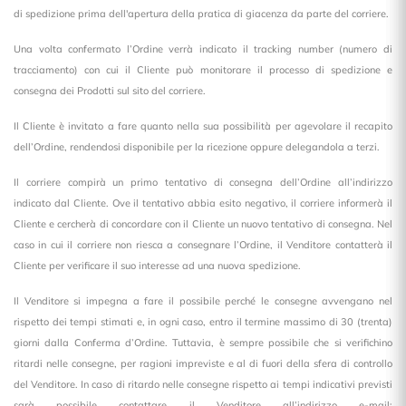
di spedizione prima dell'apertura della pratica di giacenza da parte del corriere.
Una volta confermato l’Ordine verrà indicato il
tracking number
(numero di
tracciamento) con cui il Cliente pu
ò
monitorare il processo di spedizione e
consegna dei Prodotti sul sito del corriere.
Il Cliente è invitato a fare quanto nella sua possibilità per agevolare il recapito
dell’Ordine, rendendosi disponibile per la ricezione oppure delegandola a terzi.
Il corriere compirà un primo tentativo di consegna dell’Ordine all’indirizzo
indicato dal Cliente. Ove il tentativo abbia esito negativo, il corriere informerà il
Cliente e cercherà di concordare con il Cliente un nuovo tentativo di consegna. Nel
caso in cui il corriere non riesca a consegnare l’Ordine, il Venditore contatterà il
Cliente per verificare il suo interesse ad una nuova spedizione.
Il Venditore si impegna a fare il possibile perché le consegne avvengano nel
rispetto dei tempi stimati e, in ogni caso, entro il termine massimo di 30 (trenta)
giorni dalla Conferma d’Ordine. Tuttavia, è sempre possibile che si verifichino
ritardi nelle consegne, per ragioni impreviste e al di fuori della sfera di controllo
del Venditore. In caso di ritardo nelle consegne rispetto ai tempi indicativi previsti
sarà possibile contattare il Venditore all’indirizzo e-mail: