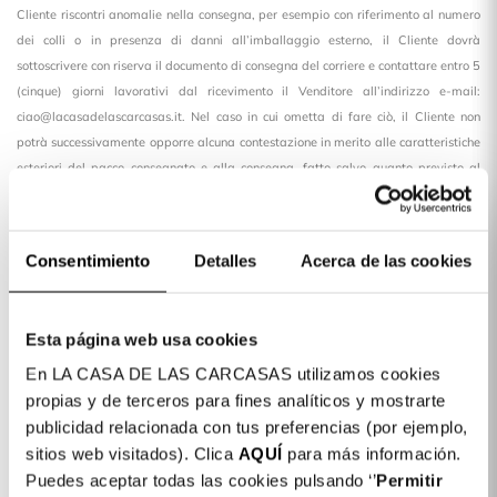
Cliente riscontri anomalie nella consegna, per esempio con riferimento al numero
dei colli o in presenza di danni all’imballaggio esterno, il Cliente dovrà
sottoscrivere con riserva il documento di consegna del corriere e contattare entro 5
(cinque) giorni lavorativi dal ricevimento il Venditore all’indirizzo e-mail:
ciao@lacasadelascarcasas.it. Nel caso in cui ometta di fare ciò, il Cliente non
potrà successivamente opporre alcuna contestazione in merito alle caratteristiche
esteriori del pacco consegnato e alla consegna, fatto salvo quanto previsto al
successivo art. 8 in materia di difetti di conformità e nel rispetto della normativa
a tutela dei consumatori.
Consentimiento
Detalles
Acerca de las cookies
Il Venditore non può garantire che i Prodotti ordinati contemporaneamente siano
consegnati con un’unica spedizione, né che le eventuali diverse spedizioni arrivino
a destinazione contemporaneamente.
Esta página web usa cookies
7. Prezzi
En LA CASA DE LAS CARCASAS utilizamos cookies
propias y de terceros para fines analíticos y mostrarte
Il prezzo dei Prodotti, espresso in euro, è quello pubblicato sul Sito. Tutti i prezzi
publicidad relacionada con tus preferencias (por ejemplo,
pubblicati sul Sito sono inclusivi dell’IVA e non includono le spese di spedizione.
sitios web visitados). Clica
AQUÍ
para más información.
Il costo delle spese di spedizione, di consegna e postali a carico del Cliente è
Puedes aceptar todas las cookies pulsando ‘’
Permitir
indicato sul Sito e si intende relativo a un tipo di consegna standard.