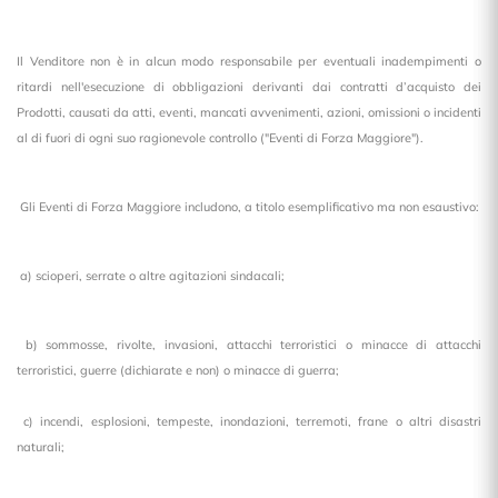
Il Venditore non è in alcun modo responsabile per eventuali inadempimenti o
ritardi nell'esecuzione di obbligazioni derivanti dai contratti d’acquisto dei
Prodotti, causati da atti, eventi, mancati avvenimenti, azioni, omissioni o incidenti
al di fuori di ogni suo ragionevole controllo ("Eventi di Forza Maggiore").
Gli Eventi di Forza Maggiore includono, a titolo esemplificativo ma non esaustivo:
a) scioperi, serrate o altre agitazioni sindacali;
b) sommosse, rivolte, invasioni, attacchi terroristici o minacce di attacchi
terroristici, guerre (dichiarate e non) o minacce di guerra;
c) incendi, esplosioni, tempeste, inondazioni, terremoti, frane o altri disastri
naturali;