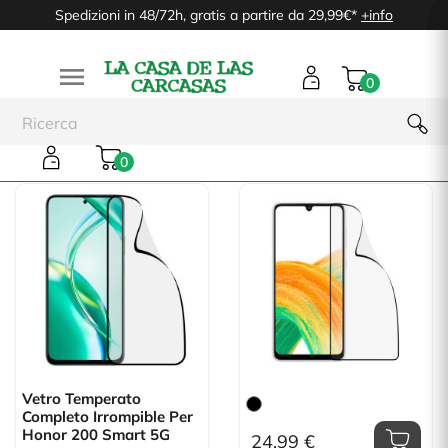
Spedizioni in 48/72h, gratis a partire da 29,99€*
+info

0
Completo Infrangibile
0
Vetro Temperato
Completo Irrompible Per
Honor 200 Smart 5G
24,99 €