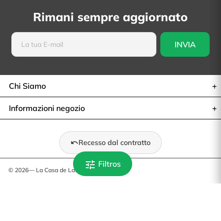
Rimani sempre aggiornato
Chi Siamo
Informazioni negozio
Recesso dal contratto
tune
Filtros
© 2026— La Casa de Las Carcasas