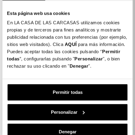
Esta página web usa cookies
En LA CASA DE LAS CARCASAS utilizamos cookies
propias y de terceros para fines analíticos y mostrarte
publicidad relacionada con tus preferencias (por ejemplo,
sitios web visitados). Clica
AQUÍ
para más información.
Vetro Temperato
Vetro Temperato
Puedes aceptar todas las cookies pulsando ‘’
Permitir
Completo Flessibile Per
Completo Flessibile Per
todas
”, configurarlas pulsando "
Personalizar
", o bien
Samsung Galaxy A73 5G
Samsung Galaxy S22
Ultra
rechazar su uso clicando en "
Denegar
".
24,99 €
27,99 €
Permitir todas
Personalizar
Denegar