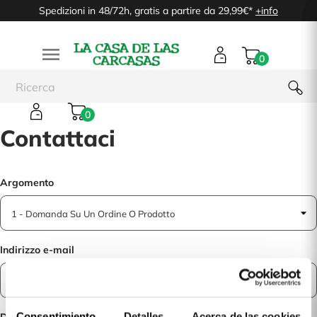
Spedizioni in 48/72h, gratis a partire da 29,99€*
+info

0
0
Contattaci
Argomento
Indirizzo e-mail
Consentimiento
Detalles
Acerca de las cookies