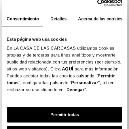
che sono i principi da seguire: novità, qualità, prezzo e
design.
Consentimiento
Detalles
Acerca de las cookies
Vogliamo che tu possa accedere a tutti i nostri prodotti nel
modo più semplice, in modo da avere una vasta gamma di
possibilità quando scegli come rendere unico il tuo
smartphone. Naturalmente, garantendo sempre la massima
Esta página web usa cookies
sicurezza e protezione per il tuo dispositivo
En LA CASA DE LAS CARCASAS utilizamos cookies
propias y de terceros para fines analíticos y mostrarte
Puoi anche disegnare e creare i tuoi accessori attraverso il
publicidad relacionada con tus preferencias (por ejemplo,
servizio di personalizzazione, creando pezzi unici. Decidi tu
sitios web visitados). Clica
AQUÍ
para más información.
come, in un click puoi far tuoi i nostri prodotti!.
Puedes aceptar todas las cookies pulsando ‘’
Permitir
Ispirazione per il nostro design
todas
”, configurarlas pulsando "
Personalizar
", o bien
A La Casa de las Carcasas siamo sempre aggiornati sulle
rechazar su uso clicando en "
Denegar
".
mode e sulle tendenze del momento.
Creiamo collezioni, lavoriamo e analizziamo soluzioni,
fantasie, stili diversi e nuove proposte lanciate dalle aziende
Permitir todas
più importanti del panorama internazionale.