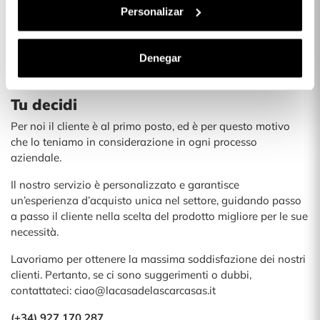
Il nostro focus principale è il prodotto, e la ricerca di
Personalizar
coesione tra stile, novità, materiali, texture e colore. I nostri
accessori rappresentano moda, eleganza e originalità.
Denegar
Le collezioni sono piene di contrasti cromatici, giochiamo in
modo disinvolto con tessuti, strass, texture e forme audaci.
Tu decidi
Per noi il cliente è al primo posto, ed è per questo motivo
che lo teniamo in considerazione in ogni processo
aziendale.
Il nostro servizio è personalizzato e garantisce
un’esperienza d’acquisto unica nel settore, guidando passo
a passo il cliente nella scelta del prodotto migliore per le sue
necessità.
Lavoriamo per ottenere la massima soddisfazione dei nostri
clienti. Pertanto, se ci sono suggerimenti o dubbi,
contattateci: ciao@lacasadelascarcasas.it
(+34) 927 170 287