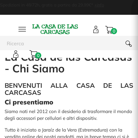
Spedizioni in 48/72h, gratis a partire da 29,99€*
+info

0
La Casa de las Carcasas
0
- Chi Siamo
BENVENUTI ALLA CASA DE LAS
CARCASAS
Ci presentiamo
Siamo nati nel 2012 con il desiderio di trasformare il mondo
degli accessori per cellulari e altri dispositiv.
Tutto è iniziato a Jaraíz de la Vera (Estremadura) con la
vendita online dei nostri prodotti, ma in breve tempo ci si è