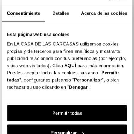
Consentimiento
Detalles
Acerca de las cookies
Esta página web usa cookies
En LA CASA DE LAS CARCASAS utilizamos cookies
propias y de terceros para fines analíticos y mostrarte
Cover Silicone Colore Per
Cover Silicone Colore Per
publicidad relacionada con tus preferencias (por ejemplo,
Honor 200 5G
Honor Magic7 Pro
sitios web visitados). Clica
AQUÍ
para más información.
6,99 €
Puedes aceptar todas las cookies pulsando ‘’
Permitir
6,99 €
todas
”, configurarlas pulsando "
Personalizar
", o bien
rechazar su uso clicando en "
Denegar
".
Permitir todas
Personalizar