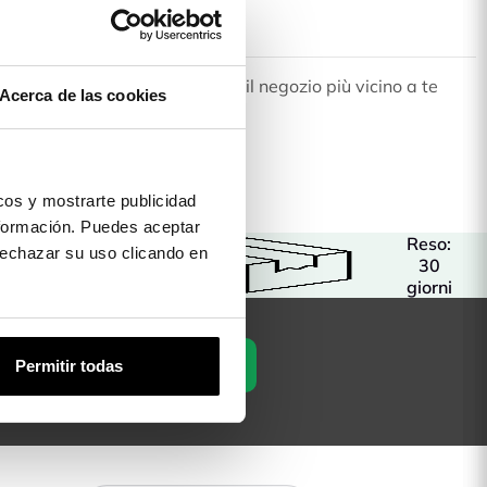
to vendita più vicino a te. Scegli il negozio più vicino a te
Acerca de las cookies
tramite e-mail.
os y mostrarte publicidad
formación. Puedes aceptar
Reso:
 rechazar su uso clicando en
Garanzia
30
Assicurata
giorni
Permitir todas