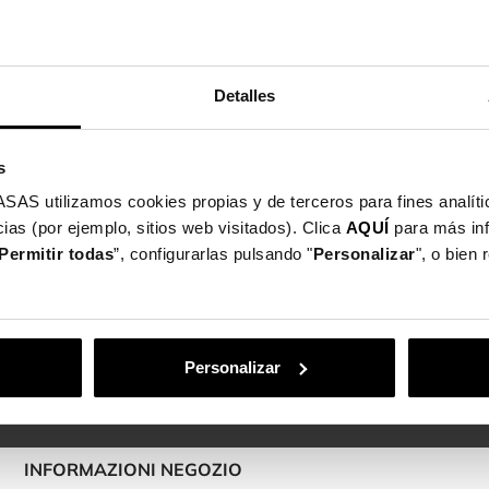
online?
online in tutti i nostri punti vendita fisici. Per scoprire il pun
Detalles
ozi
. Ricorda di portare con te la fattura dell’ordine ricevuta 
s
utilizamos cookies propias y de terceros para fines analític
ias (por ejemplo, sitios web visitados). Clica
AQUÍ
para más in
Consegna
Permitir todas
”, configurarlas pulsando "
Personalizar
", o bien
in 48/96
ore
 aggiornato
Personalizar
INFORMAZIONI NEGOZIO