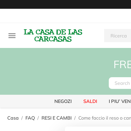

FR
NEGOZI
SALDI
I PIU’ VE
Casa
FAQ
RESI E CAMBI
Come faccio il reso o ca