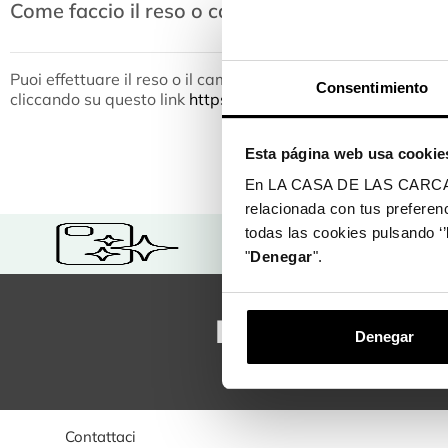
Come faccio il reso o cambio dei miei acquisti 
Puoi effettuare il reso o il cambio dei tuoi acquisti effettuati 
Consentimiento
cliccando su questo link
https://lacasadelascarcasas.it/neg
Esta página web usa cookie
En LA CASA DE LAS CARCASAS 
relacionada con tus preferenc
Spedizione
todas las cookies pulsando ‘’
gratuita in
"
Denegar
".
negozio
Rimani sempre
Denegar
Contattaci