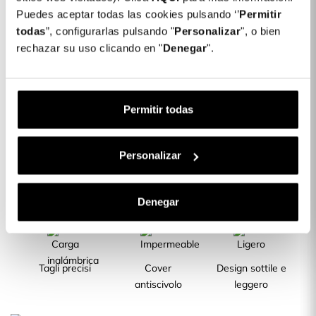
Puedes aceptar todas las cookies pulsando ‘’
Permitir
todas
”, configurarlas pulsando "
Personalizar
", o bien
Cover di Silicone Trasparente per Xiaomi
14,99 €
Redmi Note 9S
rechazar su uso clicando en "
Denegar
".
Descrizione
Permitir todas
CARATTERISTICHE DEL PRODOTTO
Personalizar
La migliore
Silicone
Silicone TPU
Denegar
protezione
Flessibile
trasparente
Tagli precisi
Cover
Design sottile e
antiscivolo
leggero