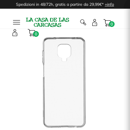
Spedizioni in 48/72h, gratis a partire da 29,99€*
+info

0
0