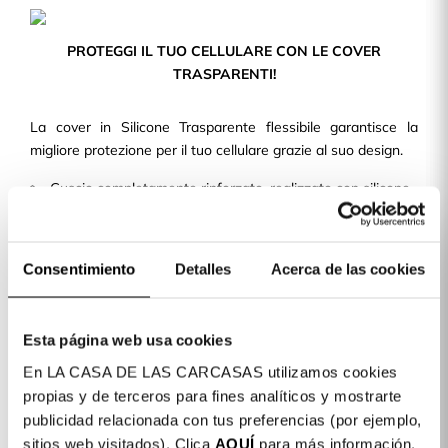
PROTEGGI IL TUO CELLULARE CON LE COVER
TRASPARENTI!
La cover in Silicone Trasparente flessibile garantisce la
migliore protezione per il tuo cellulare grazie al suo design.
Guscio completamente rinforzato, realizzato con silicone
liquido TPU.
Design sottile e leggero, in modo da non aggiungere
volume né peso alla tua cove per cellulare.
Consentimiento
Detalles
Acerca de las cookies
Con ritagli precisi e una finitura perfetta, consente
l'accesso a tutti i pulsanti e alle porte del dispositivo.
Esta página web usa cookies
Disponiamo di cover per oltre 400 modelli di telefoni cellulari
disponibili per te!
En LA CASA DE LAS CARCASAS utilizamos cookies
propias y de terceros para fines analíticos y mostrarte
publicidad relacionada con tus preferencias (por ejemplo,
Dettagli del prodotto
sitios web visitados). Clica
AQUÍ
para más información.