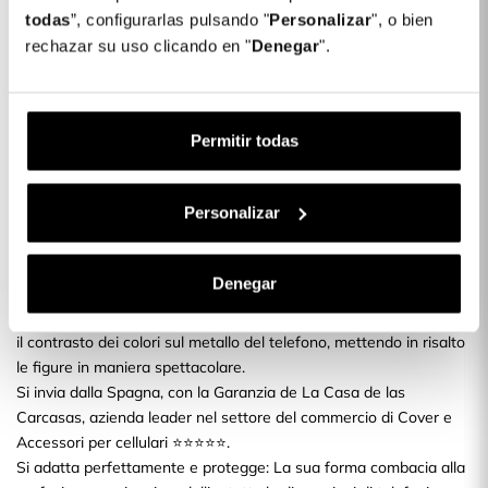
Sfondo Nero - Licenza Ufficiale Milan
todas
”, configurarlas pulsando "
Personalizar
", o bien
rechazar su uso clicando en "
Denegar
".
Descrizione
Proteggi il tuo smartphone con la nuova Cover per Xiaomi Redmi
Permitir todas
Note 8T del Milan Stemma Sfondo Nero Stemma Sfondo Nero -
Licenza Ufficiale Milan
Cover per Xiaomi Redmi Note 8T del Milan. Proteggi il tuo
Personalizar
cellulare con i colori della tua Squadra di Calcio Preferita. Cover
di silicone flessibile e resistente per Xiaomi con Licenza Ufficiale
del Milan.
Denegar
Design esclusivo: Il marchio del Milan in una Cover per Xiaomi
ineguagliabile, con l'essenza del brand. La trasparenza accentua
il contrasto dei colori sul metallo del telefono, mettendo in risalto
le figure in maniera spettacolare.
Si invia dalla Spagna, con la Garanzia de La Casa de las
Carcasas, azienda leader nel settore del commercio di Cover e
Accessori per cellulari ⭐⭐⭐⭐⭐.
Si adatta perfettamente e protegge: La sua forma combacia alla