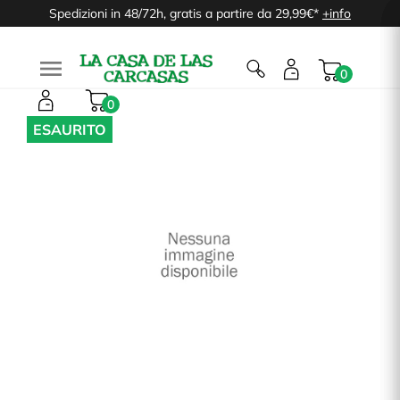
Spedizioni in 48/72h, gratis a partire da 29,99€*
+info

0
0
ESAURITO