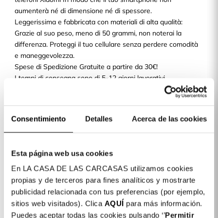
aumenterà né di dimensione né di spessore.
Leggerissima e fabbricata con materiali di alta qualità:
Grazie al suo peso, meno di 50 grammi, non noterai la
differenza. Proteggi il tuo cellulare senza perdere comodità
e maneggevolezza.
Spese di Spedizione Gratuite a partire da 30€!
I tempi di consegna sono di 5-12 giorni lavorativi.
Paga alla consegna!
Ne La Casa de las Carcasas potrai pagare con carta di
credito/debito, PayPal o pagare alla consegna.
Consentimiento
Detalles
Acerca de las cookies
Servizio di reso
Se quando ricevi il tuo ordine non ti convince o hai sbagliato
modello, non ti preoccupare, hai 14 giorni per renderlo.
Esta página web usa cookies
Consulta la nostra politica di reso.
En LA CASA DE LAS CARCASAS utilizamos cookies
Dettagli del prodotto
propias y de terceros para fines analíticos y mostrarte
publicidad relacionada con tus preferencias (por ejemplo,
sitios web visitados). Clica
AQUÍ
para más información.
Cover per Xiaomi Redmi Note 8T del
19,99 €
Puedes aceptar todas las cookies pulsando ‘’
Permitir
Milan Stemma Sfondo Nero Stemma