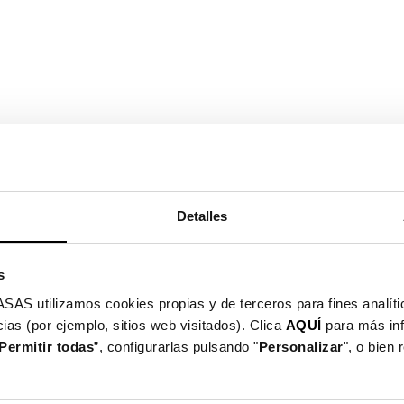
Detalles
i per Xiaomi Redmi Note 6
i più attesi di Xiaomi
s
Abbiamo diversi tipi di cover per
utilizamos cookies propias y de terceros para fines analític
in tinta unita, ultra morbida, cove
ias (por ejemplo, sitios web visitados). Clica
AQUÍ
para más in
La maggior parte delle nostre 
Permitir todas
”, configurarlas pulsando "
Personalizar
", o bien
tue iniziali preferite, alle foto
sono infinite.