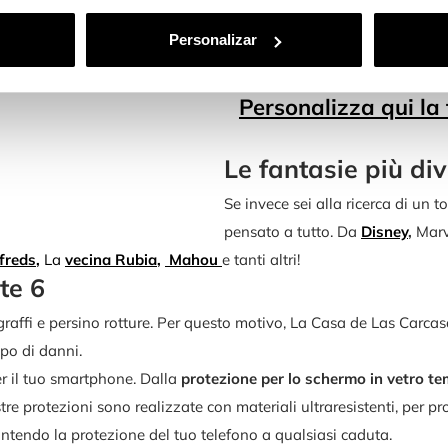
Inoltre, grazie al nostro perso
Personalizar
fantasie che preferisci.
Scatena la tua immaginazione
Personalizza qui la
Le fantasie più div
Se invece sei alla ricerca di un 
pensato a tutto. Da
Disney
,
Marv
freds
,
La
vecina
Rubia
,
Mahou
e tanti altri!
te 6
fi e persino rotture. Per questo motivo, La Casa de Las Carcasas 
ipo di danni.
r il tuo smartphone. Dalla
protezione per lo schermo in vetro te
tre protezioni sono realizzate con materiali ultraresistenti, per p
ntendo la protezione del tuo telefono a qualsiasi caduta.