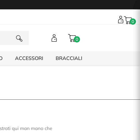
0
0
O
ACCESSORI
BRACCIALI
ostrati qui man mano che