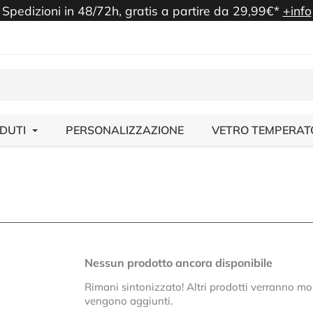
Spedizioni in 48/72h, gratis a partire da 29,99€*
+info
NDUTI
PERSONALIZZAZIONE
VETRO TEMPERAT
Nessun prodotto ancora disponibile
Rimani sintonizzato! Altri prodotti verranno m
vengono aggiunti.