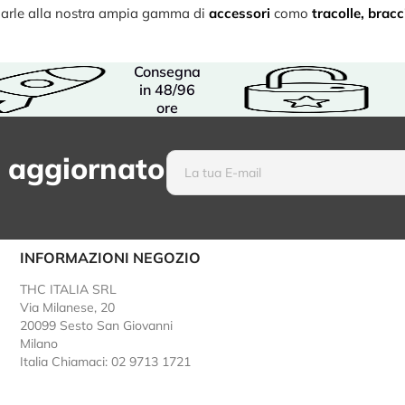
binarle alla nostra ampia gamma di
accessori
como
tracolle
,
bracci
Consegna
in 48/96
ore
 aggiornato
INFORMAZIONI NEGOZIO
THC ITALIA SRL
Via Milanese, 20
20099 Sesto San Giovanni
Milano
Italia
Chiamaci: 02 9713 1721