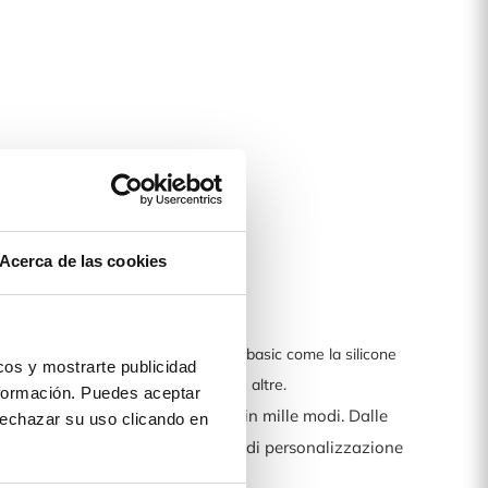
Acerca de las cookies
 soddisfare ogni tua esigenza. Dalle basic come la silicone
os y mostrarte publicidad
r a libro, tracolla, a specchio e tante altre.
formación. Puedes aceptar
cover può essere personalizzata in mille modi. Dalle
 rechazar su uso clicando en
 o ai ricordi più belli. Le possibilità di personalizzazione