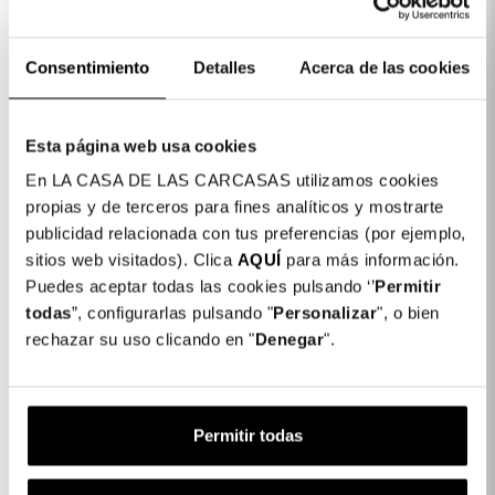
Dettagli del prodotto
Consentimiento
Detalles
Acerca de las cookies
Colore: Trasparente
COLORES DISPONIBLES
Trasparente
Esta página web usa cookies
En LA CASA DE LAS CARCASAS utilizamos cookies
Shell Case per Xiaomi Redmi Note 13 4G
21,99 €
propias y de terceros para fines analíticos y mostrarte
publicidad relacionada con tus preferencias (por ejemplo,
sitios web visitados). Clica
AQUÍ
para más información.
1 x Shell Case per Xiaomi Redmi Note 13
21,99 €
Puedes aceptar todas las cookies pulsando ‘’
Permitir
4G:
todas
”, configurarlas pulsando "
Personalizar
", o bien
Subtotale:
21,99 €
rechazar su uso clicando en "
Denegar
".
Completa il tuo acquisto
Permitir todas
Protetor de Ecrã Completo Inquebrável
para Xiaomi Redmi Note 13 4G