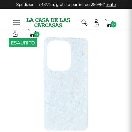
Spedizioni in 48/72h, gratis a partire da 29,99€*
+info

0
0
ESAURITO