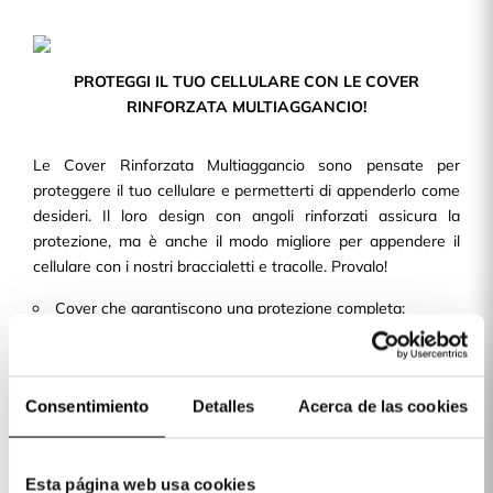
PROTEGGI IL TUO CELLULARE CON LE COVER
RINFORZATA MULTIAGGANCIO!
Le Cover Rinforzata Multiaggancio sono pensate per
proteggere il tuo cellulare e permetterti di appenderlo come
desideri. Il loro design con angoli rinforzati assicura la
protezione, ma è anche il modo migliore per appendere il
cellulare con i nostri braccialetti e tracolle. Provalo!
Cover che garantiscono una protezione completa:
posteriore e laterale
Multiaggancio nei 4 angoli, compatibile con i nostri
tracolle.
Consentimiento
Detalles
Acerca de las cookies
Laterali e bordi rinforzati che garantiscono la migliore
protezione.
Comodità e protezione in un'unica cover.
Esta página web usa cookies