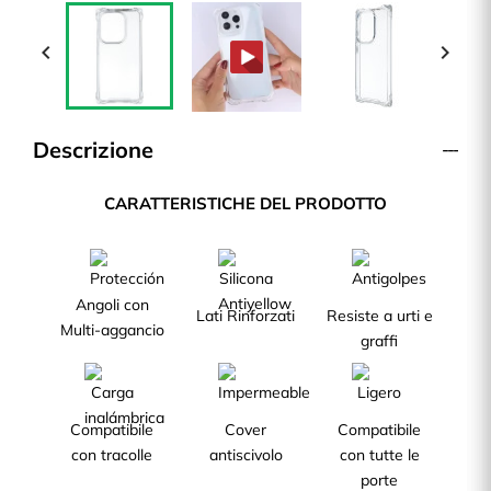


Descrizione
CARATTERISTICHE DEL PRODOTTO
Angoli con
Lati Rinforzati
Resiste a urti e
Multi-aggancio
graffi
Compatibile
Cover
Compatibile
con tracolle
antiscivolo
con tutte le
porte