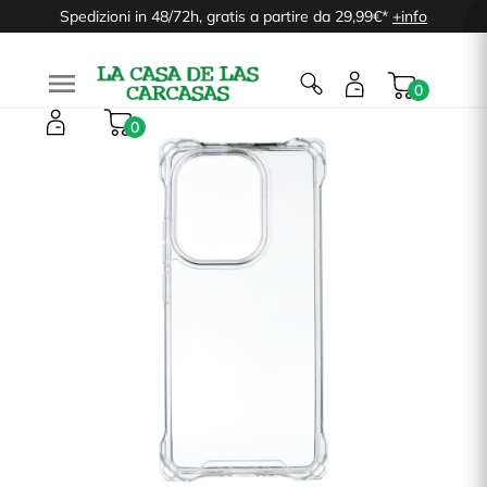
Spedizioni in 48/72h, gratis a partire da 29,99€*
+info

0
0