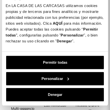
En LA CASA DE LAS CARCASAS utilizamos cookies
Dettagli del prodotto
propias y de terceros para fines analíticos y mostrarte
publicidad relacionada con tus preferencias (por ejemplo,
Colore: Trasparente
sitios web visitados). Clica
AQUÍ
para más información.
Puedes aceptar todas las cookies pulsando ‘’
Permitir
COLORES DISPONIBLES
todas
”, configurarlas pulsando "
Personalizar
", o bien
Trasparente
rechazar su uso clicando en "
Denegar
".
Cover Rinforzata Multi Aggancio per
16,99 €
Xiaomi Redmi Note 13 4G
Permitir todas
Descrizione
Personalizar
CARATTERISTICHE DEL PRODOTTO
Denegar
Angoli con
Lati Rinforzati
Resiste a urti e
Multi-aggancio