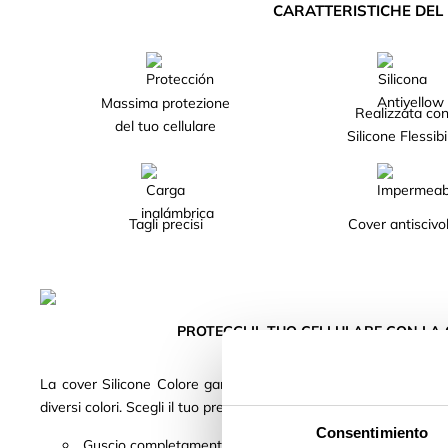
CARATTERISTICHE DE
Massima protezione
Realizzata co
del tuo cellulare
Silicone Flessibi
Tagli precisi
Cover antiscivo
PROTEGGI IL TUO CELLULARE CON LA 
La cover Silicone Colore garantisce la massima protezione del t
diversi colori. Scegli il tuo preferito!
Consentimiento
Guscio completamente rinforzato, realizzato con silicone 