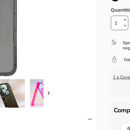
Quantit
Spe
neg
Gar
1 x Cove

Compl