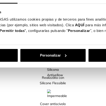
e né peso al tuo cellulare.
o a tutti i pulsanti e alle porte del dispositivo.
s
foni cellulari disponibili per te!
utilizamos cookies propias y de terceros para fines analític
ias (por ejemplo, sitios web visitados). Clica
AQUÍ
para más in
Permitir todas
”, configurarlas pulsando "
Personalizar
", o bien
CARATTERISTICHE DEL PRODOTTO
Personalizar
Realizzata con
Silicone Flessibile
Cover antiscivolo