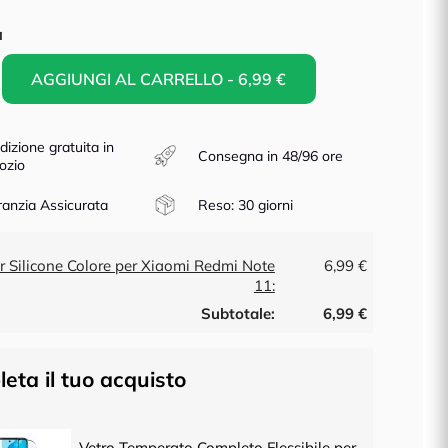
à
AGGIUNGI AL CARRELLO - 6,99 €
dizione gratuita in
Consegna in 48/96 ore
ozio
anzia Assicurata
Reso: 30 giorni
r Silicone Colore per Xiaomi Redmi Note
6,99 €
11:
Subtotale:
6,99 €
eta il tuo acquisto
Vetro Temperato Completo Flessibile per