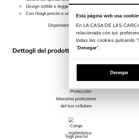
Design sottile e leggero, in modo da non aggiungere volum
Con ritagli precisi e una finitura perfetta, consente l'access
Esta página web usa cookie
Disponiamo di cover per oltre 400 modelli di tele
En LA CASA DE LAS CARCASAS 
relacionada con tus preferenc
todas las cookies pulsando ‘’
"
Denegar
".
Dettagli del prodotto
Denegar
Massima protezione
del tuo cellulare
Tagli precisi