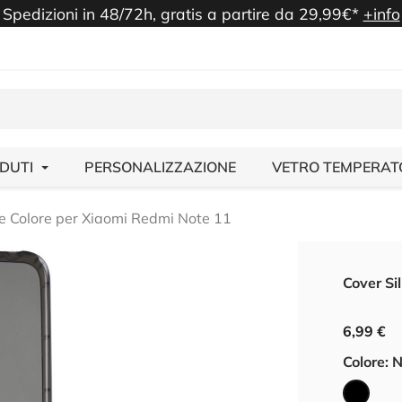
Spedizioni in 48/72h, gratis a partire da 29,99€*
+info
NDUTI
PERSONALIZZAZIONE
VETRO TEMPERAT
ne Colore per Xiaomi Redmi Note 11
Cover Si
6,99 €
Colore: 
Nero