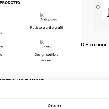
L PRODOTTO
n
Resiste a urti e graffi
le
Descrizione
lo
Design sottile e
leggero
COVER SILICONE COLORE!
uo cellulare grazie al suo design. Disponibile in
Detalles
liquido TPU.