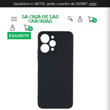
Spedizioni in 48/72h, gratis a partire da 29,99€*
+info

0
0
ESAURITO