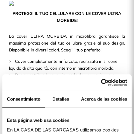
PROTEGGI IL TUO CELLULARE CON LE COVER ULTRA
MORBIDE!
La cover ULTRA MORBIDA in microfibra garantisce la
massima protezione del tuo cellulare grazie al suo design.
Disponibile in diversi colori. Scegli il tuo preferito!
Cover completamente rinforzata, realizzata in silicone
liquido di alta qualità, con interno in microfibra morbida.
Design sottile e leggero, in modo da non aggiungere
volume né peso al tuo cellulare.
Con ritagli precisi e una finitura perfetta, consente
l'accesso a tutti i pulsanti e alle porte del dispositivo.
Consentimiento
Detalles
Acerca de las cookies
Disponiamo di cover per oltre 400 modelli di telefoni cellulari
disponibili per te!
Esta página web usa cookies
En LA CASA DE LAS CARCASAS utilizamos cookies
Dettagli del prodotto