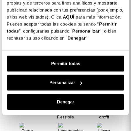
propias y de terceros para fines analíticos y mostrarte
publicidad relacionada con tus preferencias (por ejemplo,
Colore: Nero
sitios web visitados). Clica
AQUÍ
para más información.
COLORES DISPONIBLES
Puedes aceptar todas las cookies pulsando ‘’
Permitir
Nero
todas
”, configurarlas pulsando "
Personalizar
", o bien
rechazar su uso clicando en "
Denegar
".
Cover Ultra Morbida con copricamera per
20,99 €
Xiaomi Redmi 12
Permitir todas
Descrizione
CARATTERISTICHE DEL PRODOTTO
Personalizar
Denegar
Lati Rinforzati
Silicone
Resiste a urti e
Flessibile
graffi