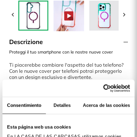


Descrizione
Proteggi il tuo smartphone con le nostre nuove cover
Ti piacerebbe cambiare l'aspetto del tuo telefono?
Con le nuove cover per telefoni potrai proteggerlo
con un design esclusivo e divertente.
È una cover sottile, che non aggiunge peso o
spessore al tuo smartphone. Qualsiasi fantasia o
modello del nostro sito online è una scelta perfetta.
Spedizioni in 24/48 ore
Consentimiento
Detalles
Acerca de las cookies
A La Casa de las Carcasas abbiamo diversi metodi
di pagamento: carta di credito/debito, PayPal,
Apple Pay, Google Pay, Klarna (quest'ultimo per
acquisti superiori a 30€).
Esta página web usa cookies
En LA CASA DE LAS CARCASAS utilizamos cookies