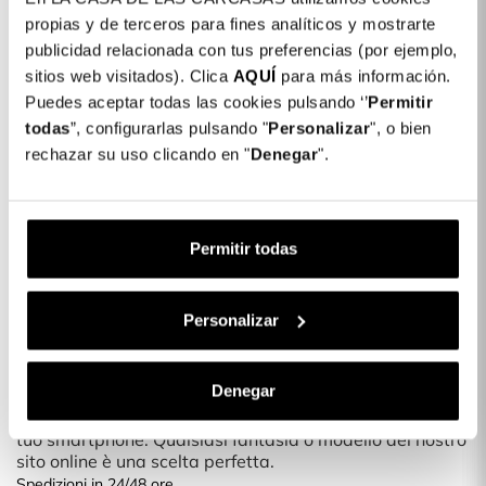
Dettagli del prodotto
propias y de terceros para fines analíticos y mostrarte
Colore: verde
publicidad relacionada con tus preferencias (por ejemplo,
sitios web visitados). Clica
AQUÍ
para más información.
COLORES DISPONIBLES
Puedes aceptar todas las cookies pulsando ‘’
Permitir
Rosa
verde
todas
”, configurarlas pulsando "
Personalizar
", o bien
rechazar su uso clicando en "
Denegar
".
Cover Bumper Rinforzata Sfumata
24,79 €
Compatibile con MagSafe per Samsung
Galaxy S24 Plus
Permitir todas
Descrizione
Proteggi il tuo smartphone con le nostre nuove cover
Personalizar
Ti piacerebbe cambiare l'aspetto del tuo telefono? Con
le nuove cover per telefoni potrai proteggerlo con un
Denegar
design esclusivo e divertente.
È una cover sottile, che non aggiunge peso o spessore al
tuo smartphone. Qualsiasi fantasia o modello del nostro
sito online è una scelta perfetta.
Spedizioni in 24/48 ore