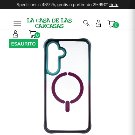
Spedizioni in 48/72h, gratis a partire da 29,99€*
+info

0
0
ESAURITO