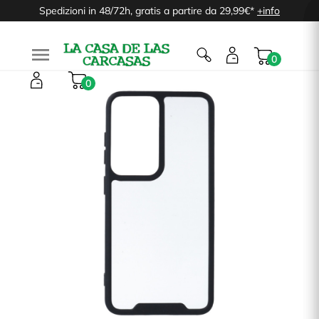
Spedizioni in 48/72h, gratis a partire da 29,99€*
+info

0
0