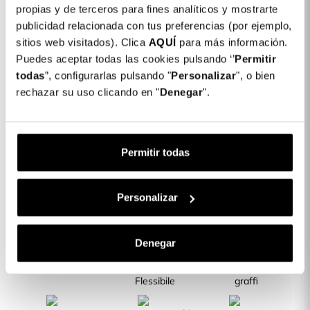
Dettagli del prodotto
propias y de terceros para fines analíticos y mostrarte
publicidad relacionada con tus preferencias (por ejemplo,
Colore: Nero
sitios web visitados). Clica
AQUÍ
para más información.
COLORES DISPONIBLES
Puedes aceptar todas las cookies pulsando ‘’
Permitir
Nero
todas
”, configurarlas pulsando "
Personalizar
", o bien
rechazar su uso clicando en "
Denegar
".
Cover Bumper Ultra Morbida per
16,99 €
Samsung Galaxy A05s
Permitir todas
Descrizione
CARATTERISTICHE DEL PRODOTTO
Personalizar
Denegar
Lati Rinforzati
Silicone
Resiste a urti e
Flessibile
graffi