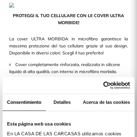
PROTEGGI IL TUO CELLULARE CON LE COVER ULTRA
MORBIDE!
La cover ULTRA MORBIDA in microfibra garantisce la
massima protezione del tuo cellulare grazie al suo design.
Disponibile in diversi colori. Scegli il tuo preferito!
Cover completamente rinforzata, realizzata in silicone
liquido di alta qualità, con interno in microfibra morbida.
Design sottile e leggero, in modo da non aggiungere
volume né peso alla tua cove per cellulare.
Con ritagli precisi e una finitura perfetta, consente
l'accesso a tutti i pulsanti e alle porte del dispositivo.
Consentimiento
Detalles
Acerca de las cookies
Disponiamo di cover per oltre 400 modelli di telefoni cellulari
disponibili per te!
Esta página web usa cookies
En LA CASA DE LAS CARCASAS utilizamos cookies