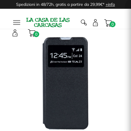
Spedizioni in 48/72h, gratis a partire da 29,99€*
+info

0
0