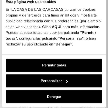
Dettagli del prodotto
Esta página web usa cookies
En LA CASA DE LAS CARCASAS utilizamos cookies
Colore: Nero
propias y de terceros para fines analíticos y mostrarte
COLORES DISPONIBLES
publicidad relacionada con tus preferencias (por ejemplo,
Nero
sitios web visitados). Clica
AQUÍ
para más información.
Puedes aceptar todas las cookies pulsando ‘’
Permitir
Cover a libro Morbida per Samsung
todas
”, configurarlas pulsando "
Personalizar
", o bien
19,99 €
Galaxy A05s
rechazar su uso clicando en "
Denegar
".
Compralo adesso
e ricevilo
tra il
12-08-2026
e
14-
08-2026
con
Standard
Permitir todas
Descrizione
Personalizar
CARATTERISTICHE DEL PRODOTTO
Denegar