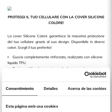
PROTEGGI IL TUO CELLULARE CON LA COVER SILICONE
COLORE!
La cover Silicone Colore garantisce la massima protezione
del tuo cellulare grazie al suo design. Disponibile in diversi
colori. Scegli il tuo preferito!
Guscio completamente rinforzato, realizzato con silicone
liquido TPU.
Design sottile e leggero, in modo da non aggiungere
volume né peso al tuo cellulare.
Con ritagli precisi e una finitura perfetta, consente
l'accesso a tutti i pulsanti e alle porte del dispositivo.
Consentimiento
Detalles
Acerca de las cookies
Disponiamo di cover per oltre 400 modelli di telefoni cellulari
disponibili per te!
Esta página web usa cookies