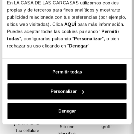
En LA CASA DE LAS CARCASAS utilizamos cookies
Dettagli del prodotto
propias y de terceros para fines analíticos y mostrarte
publicidad relacionada con tus preferencias (por ejemplo,
Colore: Nero
sitios web visitados). Clica
AQUÍ
para más información.
COLORES DISPONIBLES
Puedes aceptar todas las cookies pulsando ‘’
Permitir
Nero
todas
”, configurarlas pulsando "
Personalizar
", o bien
rechazar su uso clicando en "
Denegar
".
Cover Silicone Colore per Realme 12 Plus
6,99 €
5G
Permitir todas
Descrizione
CARATTERISTICHE DEL PRODOTTO
Personalizar
Denegar
Massima
Realizzata con
Resiste a urti e
protezione del
Silicone
graffi
tuo cellulare
Flessibile