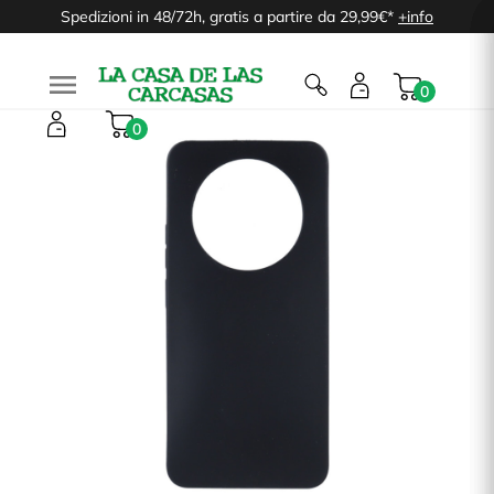
Spedizioni in 48/72h, gratis a partire da 29,99€*
+info

0
0