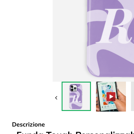

Descrizione