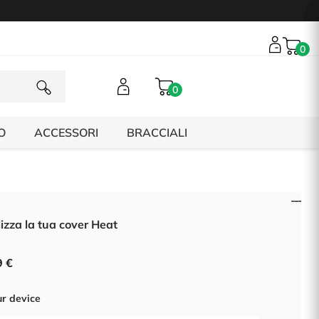
0
0
O
ACCESSORI
BRACCIALI
izza la tua cover Heat
9 €
ur device