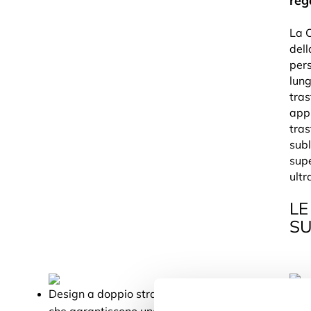
reg
La C
dell
pers
lun
tras
appl
tras
subl
supe
ultr
LE
SU
Design a doppio strato per la massima protezione.