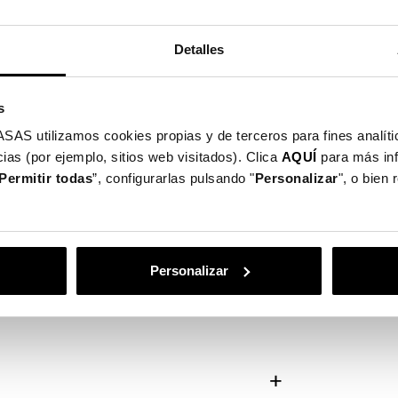
positivo:
questo strato si adatta perfettamente al
Detalles
ti e cadute.
sistente contro urti e graffi,
s
utilizamos cookies propias y de terceros para fines analític
ias (por ejemplo, sitios web visitados). Clica
AQUÍ
para más in
ge il telefono, ma lo trasforma in
Permitir todas
”, configurarlas pulsando "
Personalizar
", o bien
ll'avanzata tecnica di sublimazione
e stile e protezione. Proteggi il
o e sfoggia uno stile unico e
Personalizar
età di opzioni!