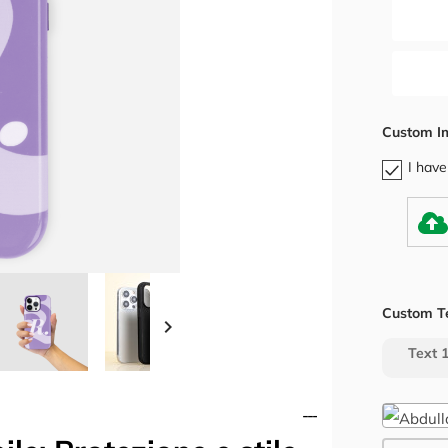
Custom I
I have
Custom T

Text 1