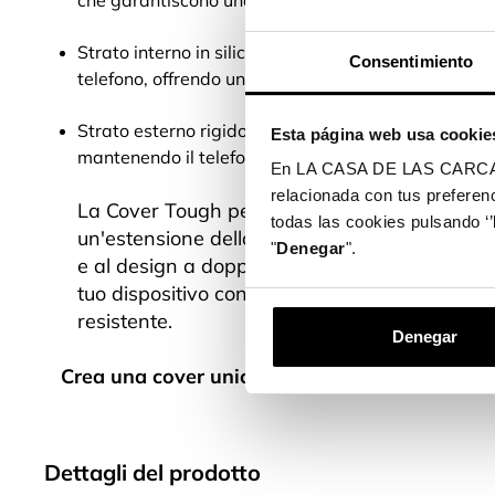
che garantiscono una protezione ottimale per il dis
Strato interno in silicone: flessibile e assorbente, 
Consentimiento
telefono, offrendo una protezione efficace contro ur
Strato esterno rigido per garantire una protezione re
Esta página web usa cookie
mantenendo il telefono in perfette condizioni.
En LA CASA DE LAS CARCASAS 
relacionada con tus preferenc
La Cover Tough personalizzata non solo proteg
todas las cookies pulsando ‘’
un'estensione della tua personalità. Grazie a
"
Denegar
".
e al design a doppio strato, questa cover unisc
tuo dispositivo con il top di gamma sul mercat
resistente.
Denegar
Crea una cover unica con la nostra ampia vari
Dettagli del prodotto