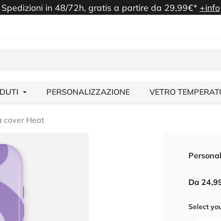
Spedizioni in 48/72h, gratis a partire da 29,99€*
+info
NDUTI
PERSONALIZZAZIONE
VETRO TEMPERAT
a cover Heat
Personal
Da 24,9
Select yo