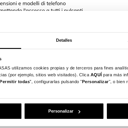
ensioni e modelli di telefono
mettendo l'accesso a tutti i pulsanti
orte del telefono.
gerissima: protegge il tuo telefono
antendo il massimo del comfort e
Detalles
la maneggevolezza.
lizzate con materiali di alta qualità:
s
icone TPU trasparente e flessibile.
utilizamos cookies propias y de terceros para fines analític
ias (por ejemplo, sitios web visitados). Clica
AQUÍ
para más in
 ultime tendenze, garantendoti
Permitir todas
”, configurarlas pulsando "
Personalizar
", o bien
per il tuo dispositivo.
Personalizar