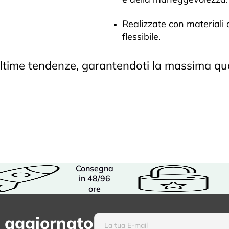
Realizzate con materiali 
flessibile.
ultime tendenze, garantendoti la massima qual
Consegna
in 48/96
ore
 aggiornato