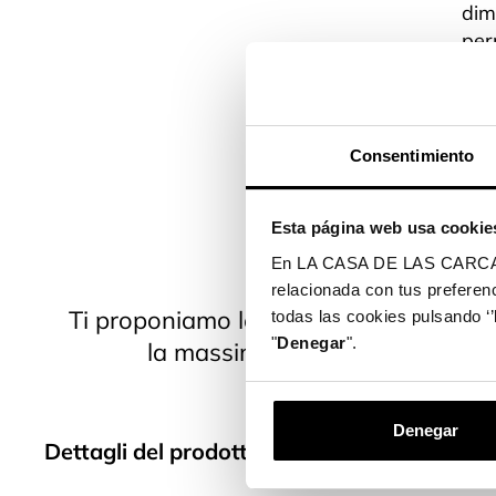
dim
per
e p
Leg
gar
Consentimiento
del
Rea
Esta página web usa cookie
sil
En LA CASA DE LAS CARCASAS 
relacionada con tus preferenc
Ti proponiamo le migliori opzioni e le
todas las cookies pulsando ‘’
"
Denegar
".
la massima qualità e protezione 
Denegar
Dettagli del prodotto