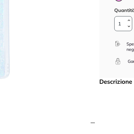
Quantit
Spe
neg
Gar
Descrizione