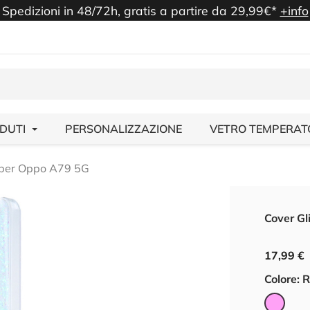
Spedizioni in 48/72h, gratis a partire da 29,99€*
+info
NDUTI
PERSONALIZZAZIONE
VETRO TEMPERAT
 per Oppo A79 5G
Cover Gl
17,99 €
Colore: 
Rosa