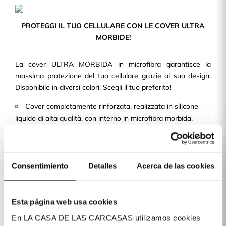
PROTEGGI IL TUO CELLULARE CON LE COVER ULTRA
MORBIDE!
La cover ULTRA MORBIDA in microfibra garantisce la
massima protezione del tuo cellulare grazie al suo design.
Disponibile in diversi colori. Scegli il tuo preferito!
Cover completamente rinforzata, realizzata in silicone
liquido di alta qualità, con interno in microfibra morbida.
Design sottile e leggero, in modo da non aggiungere
volume né peso alla tua cove per cellulare.
Con ritagli precisi e una finitura perfetta, consente
l'accesso a tutti i pulsanti e alle porte del dispositivo.
Consentimiento
Detalles
Acerca de las cookies
Disponiamo di cover per oltre 400 modelli di telefoni cellulari
disponibili per te!
Esta página web usa cookies
En LA CASA DE LAS CARCASAS utilizamos cookies