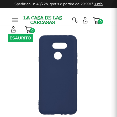
Spedizioni in 48/72h, gratis a partire da 29,99€*
+info

0
0
ESAURITO