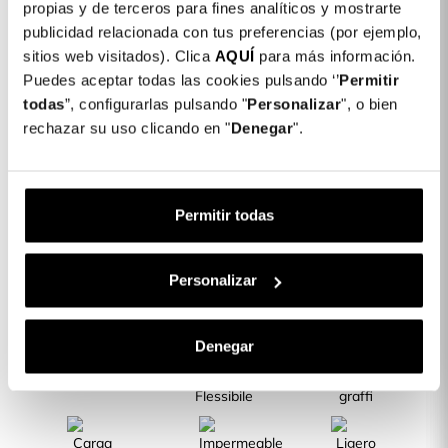
Dettagli del prodotto
propias y de terceros para fines analíticos y mostrarte
publicidad relacionada con tus preferencias (por ejemplo,
Colore: Blu
sitios web visitados). Clica
AQUÍ
para más información.
COLORES DISPONIBLES
Puedes aceptar todas las cookies pulsando ‘’
Permitir
todas
”, configurarlas pulsando "
Blu
Personalizar
", o bien
rechazar su uso clicando en "
Denegar
".
Cover Ultra morbida per LG K40S
19,99 €
Permitir todas
Descrizione
CARATTERISTICHE DEL PRODOTTO
Personalizar
Denegar
Lati Rinforzati
Silicone
Resiste a urti e
Flessibile
graffi