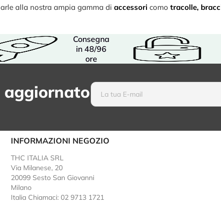
binarle alla nostra ampia gamma di
accessori
como
tracolle
,
bracci
Consegna
in 48/96
ore
 aggiornato
INFORMAZIONI NEGOZIO
THC ITALIA SRL
Via Milanese, 20
20099 Sesto San Giovanni
Milano
Italia
Chiamaci: 02 9713 1721