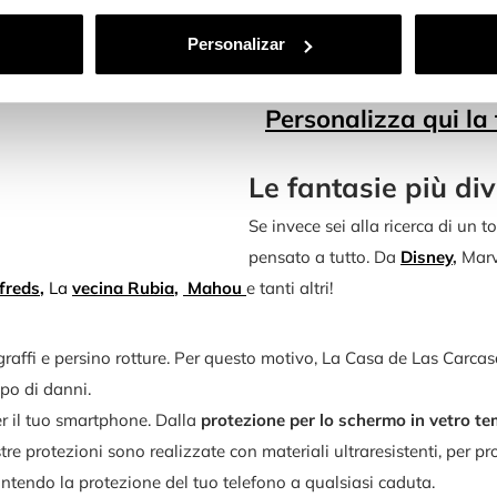
Inoltre, grazie al nostro perso
Personalizar
fantasie che preferisci.
Scatena la tua immaginazione
Personalizza qui la
Le fantasie più div
Se invece sei alla ricerca di un 
pensato a tutto. Da
Disney
,
Marv
freds
,
La
vecina
Rubia
,
Mahou
e tanti altri!
fi e persino rotture. Per questo motivo, La Casa de Las Carcasas 
ipo di danni.
r il tuo smartphone. Dalla
protezione per lo schermo in vetro te
tre protezioni sono realizzate con materiali ultraresistenti, per p
ntendo la protezione del tuo telefono a qualsiasi caduta.