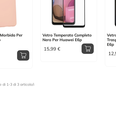
 Morbida Per
Vetro Temperato Completo
Vetr
p
Nero Per Huawei E6p
Tras
E6p
15,99 €
12,
 di 1-3 di 3 articolo/i