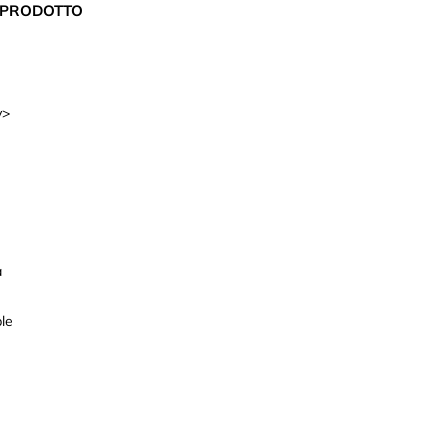
L PRODOTTO
v>