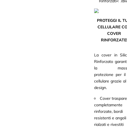
Rinforzati< /di
PROTEGGI IL T
CELLULARE C
COVER
RINFORZATE
La cover in Sili
Rinforzato garant
la massi
protezione per il
cellulare grazie a
design.
Cover traspare
completamente
rinforzate, bordi
resistenti e angoli
rialzati e rivestiti