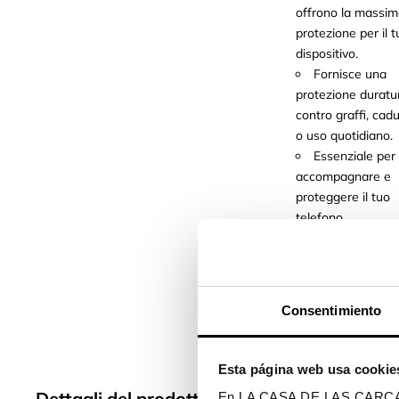
offrono la massi
protezione per il 
dispositivo.
Fornisce una
protezione duratu
contro graffi, cad
o uso quotidiano.
Essenziale per
accompagnare e
proteggere il tuo
telefono.
Disponiamo di cov
per oltre 400 mode
di telefoni cellulari
Consentimiento
disponibili per te!
Esta página web usa cookie
Dettagli del prodotto
En LA CASA DE LAS CARCASAS 