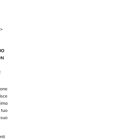
v>
UO
ON
!
cone
isce
ma
 tuo
l suo
nti