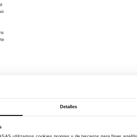
ma
tuo
ra
ute
er
lli
Detalles
s
utilizamos cookies propias y de terceros para fines analític