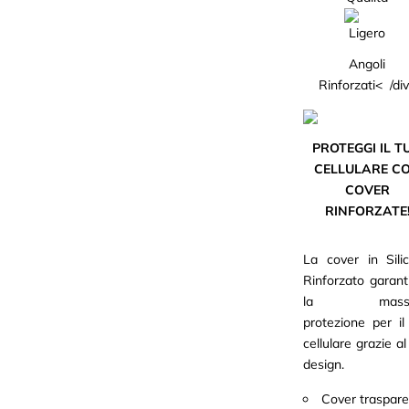
Angoli
Rinforzati< /di
PROTEGGI IL T
CELLULARE C
COVER
RINFORZATE
La cover in Sili
Rinforzato garant
la massi
protezione per il
cellulare grazie a
design.
Cover traspare