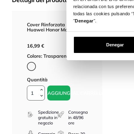
relacionada con tus preferenc
Descrizion
todas las cookies pulsando ‘’
"
Denegar
".
Cover Rinforzata per
Huawei Honor Magic6 Lite
Denegar
16,99 €
Colore: Trasparente
Trasparente
Quantità
AGGIUNGI AL CARRELLO - 16,99 €
Spedizione
Consegna
gratuita in
in 48/96
negozio
ore