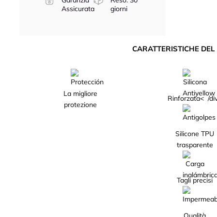
Garanzia
Reso: 30
Assicurata
giorni
CARATTERISTICHE DE
La migliore
Rinforzata< /di
protezione
Silicone TPU
trasparente
Tagli precisi
Qualità