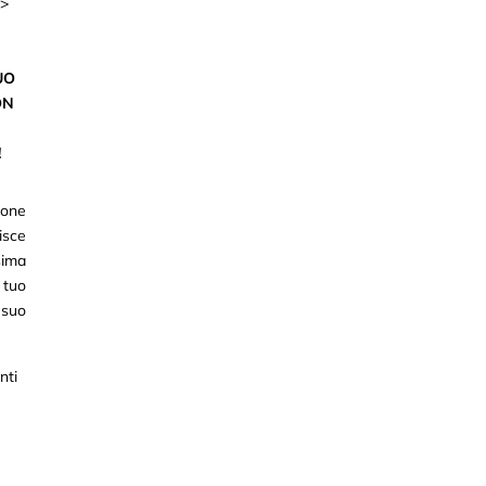
v>
UO
ON
!
cone
isce
ma
 tuo
l suo
nti