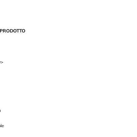
L PRODOTTO
v>