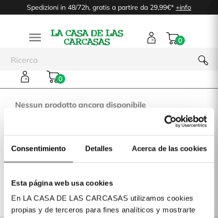
Spedizioni in 48/72h, gratis a partire da 29,99€*
+info

0
Honor 8X
0
Nessun prodotto ancora disponibile
Rimani sintonizzato! Altri prodotti verranno mostrati
qui man mano che vengono aggiunti.
Consentimiento
Detalles
Acerca de las cookies
Se hai un Huawei Honor 8X, in La Casa de las Carcasas
Esta página web usa cookies
abbiamo cover per proteggere il tuo Huawei. Scegli la cover che
En LA CASA DE LAS CARCASAS utilizamos cookies
preferisci e ricevi il tuo ordine in 48H.
propias y de terceros para fines analíticos y mostrarte