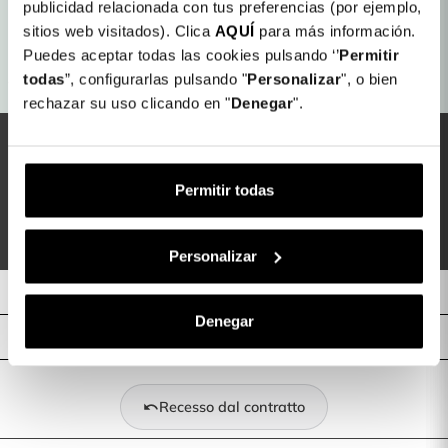
publicidad relacionada con tus preferencias (por ejemplo,
Spedizione gratuita in
sitios web visitados). Clica
AQUÍ
para más información.
Garanzia Assicurata
negozio
Puedes aceptar todas las cookies pulsando ‘’
Permitir
todas
”, configurarlas pulsando "
Personalizar
", o bien
Consegna in 48/96 ore
Reso: 30 giorni
rechazar su uso clicando en "
Denegar
".
Rimani sempre aggiornato
Permitir todas
Personalizar
Chi Siamo
Denegar
Informazioni negozio
Recesso dal contratto