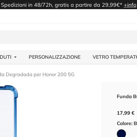
Spedizioni in 48/72h, gratis a partire da 29,99€*
+info
NDUTI
PERSONALIZZAZIONE
VETRO TEMPERAT
da Degradada per Honor 200 5G
Funda B
17,99 €
Colore: 
Blu