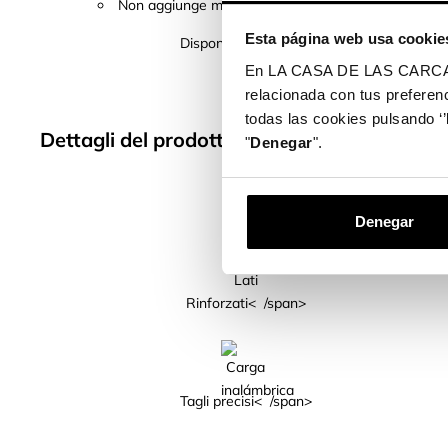
Non aggiunge molto peso né volume al tuo cellulare
Esta página web usa cookie
Disponiamo di cover oltre 400 modelli di tele
En LA CASA DE LAS CARCASAS 
relacionada con tus preferenc
todas las cookies pulsando ‘’
Dettagli del prodotto
"
Denegar
".
Denegar
Lati
Rinforzati< /span>
Tagli precisi< /span>