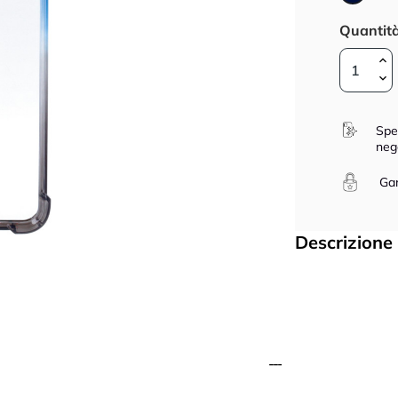
Scuro
Quantit
Spe
neg
Gar
Descrizione