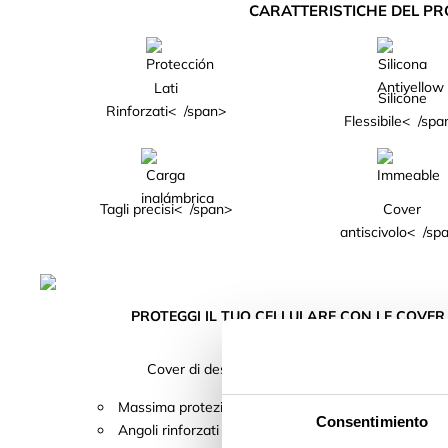
CARATTERISTICHE DEL PR
Lati
Silicone
Rinforzati< /span>
Flessibile< /spa
Tagli precisi< /span>
Cover
antiscivolo< /sp
PROTEGGI IL TUO CELLULARE CON LE COVE
Cover di design con parte posteriore trasparent
Massima protezione con bordi morbidi e rialzati la 
Consentimiento
Angoli rinforzati proteggere da urti e colpi.