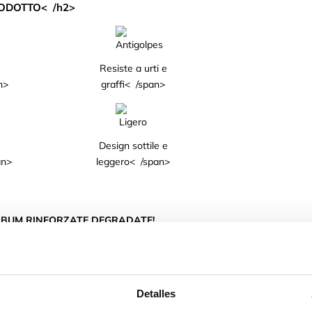
ODOTTO< /h2>
Resiste a urti e
n>
graffi< /span>
Design sottile e
an>
leggero< /span>
R BUM RINFORZATE DEGRADATE!
e e bordi in gradazione di colore.
fotocamera e lo schermo del tuo telefono.
Detalles