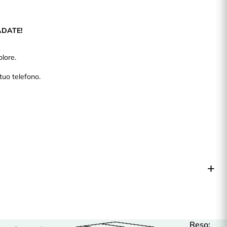
ADATE!
lore.
tuo telefono.
Reso: