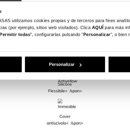
.
s
foni cellulari disponibili te!
utilizamos cookies propias y de terceros para fines analític
ias (por ejemplo, sitios web visitados). Clica
AQUÍ
para más in
Permitir todas
”, configurarlas pulsando "
Personalizar
", o bien
CARATTERISTICHE DEL PRODOTTO< /h2>
Personalizar
Silicone
Flessibile< /span>
Cover
antiscivolo< /span>