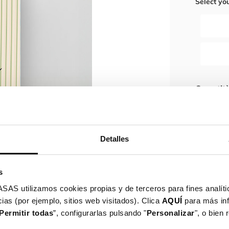
Select yo
Quantit
Detalles
Spe
neg
s
Gar

utilizamos cookies propias y de terceros para fines analític
ias (por ejemplo, sitios web visitados). Clica
AQUÍ
para más in
Dettagli del
Permitir todas
”, configurarlas pulsando "
Personalizar
", o bien