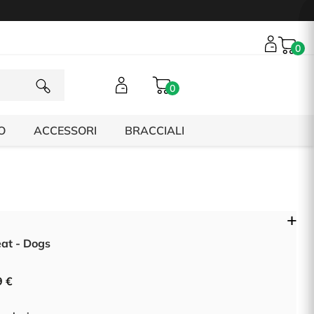
0
0
O
ACCESSORI
BRACCIALI
at - Dogs
9 €