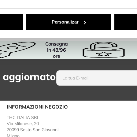
Personalizar
Consegna
in 48/96
ore
 aggiornato
INFORMAZIONI NEGOZIO
THC ITALIA SRL
Via Milanese, 20
20099 Sesto San Giovanni
Milano