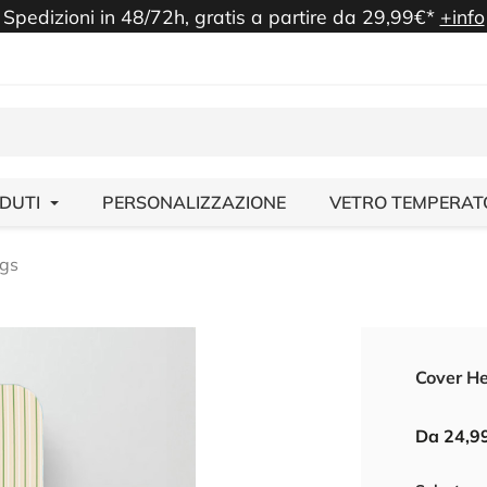
Spedizioni in 48/72h, gratis a partire da 29,99€*
+info
NDUTI
PERSONALIZZAZIONE
VETRO TEMPERAT
ogs
Cover He
Da 24,9