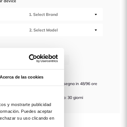
ur device
1. Select Brand
2. Select Model
à
AGGIUNGI AL CARRELLO
Acerca de las cookies
dizione gratuita in
Consegna in 48/96 ore
ozio
anzia Assicurata
Reso: 30 giorni
os y mostrarte publicidad
formación. Puedes aceptar
 prodotto
 rechazar su uso clicando en