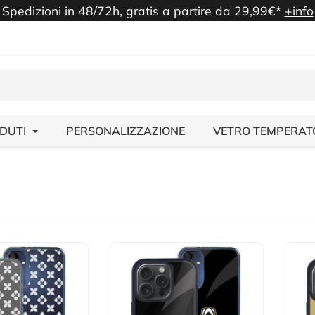
Spedizioni in 48/72h, gratis a partire da 29,99€*
+info
NDUTI
PERSONALIZZAZIONE
VETRO TEMPERAT