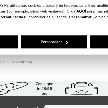
utilizamos cookies propias y de terceros para fines analític
ias (por ejemplo, sitios web visitados). Clica
AQUÍ
para más in
Permitir todas
”, configurarlas pulsando "
Personalizar
", o bien
iale Team
Cover Ufficiale Team
Team Heretics
Heretics - Team Heretics
Da 19,99 €
 €
Personalizar
 di 1-6 di 6 articolo/i
Consegna
in 48/96
ore