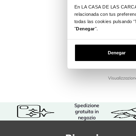
En LA CASA DE LAS CARCASAS 
relacionada con tus preferenc
todas las cookies pulsando ‘’
Cover Uffic
Heretics - 
"
Denegar
".
Dorato
Da 14,99
Denegar
Visualizzazione
Spedizione
gratuita in
negozio