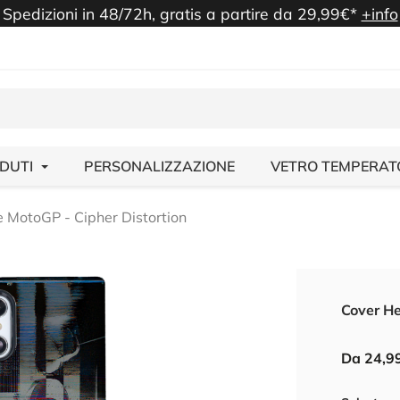
Spedizioni in 48/72h, gratis a partire da 29,99€*
+info
NDUTI
PERSONALIZZAZIONE
VETRO TEMPERAT
e MotoGP - Cipher Distortion
Cover He
Da 24,9