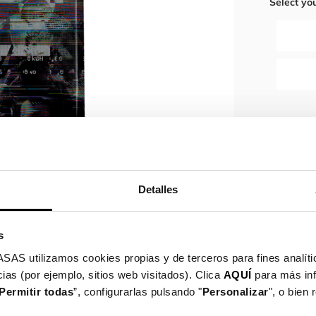
Select yo
Quantit
Detalles
Spe
neg
s
Gar
utilizamos cookies propias y de terceros para fines analític
ias (por ejemplo, sitios web visitados). Clica
AQUÍ
para más in
Dettagli del
Permitir todas
”, configurarlas pulsando "
Personalizar
", o bien