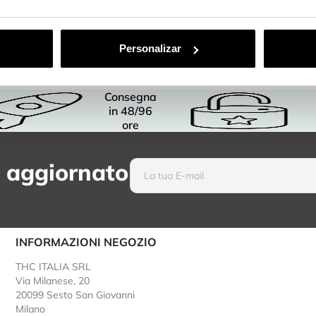
Personalizar
Consegna
in 48/96
ore
 aggiornato
INFORMAZIONI NEGOZIO
THC ITALIA SRL
Via Milanese, 20
20099 Sesto San Giovanni
Milano