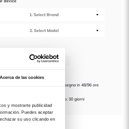
ur device
1. Select Brand
2. Select Model
à
AGGIUNGI AL CARRELLO
Acerca de las cookies
dizione gratuita in
Consegna in 48/96 ore
ozio
anzia Assicurata
Reso: 30 giorni
os y mostrarte publicidad
formación. Puedes aceptar
 prodotto
 rechazar su uso clicando en