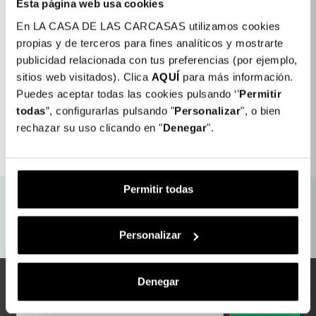
Da 14,99 €
Esta página web usa cookies
En LA CASA DE LAS CARCASAS utilizamos cookies
propias y de terceros para fines analíticos y mostrarte
publicidad relacionada con tus preferencias (por ejemplo,
sitios web visitados). Clica
AQUÍ
para más información.
Visualizzazione di 1-1 di 1 articolo/i
Puedes aceptar todas las cookies pulsando ‘’
Permitir
todas
”, configurarlas pulsando "
Personalizar
", o bien
Torna all'inizio

rechazar su uso clicando en "
Denegar
".
Permitir todas
Spedizione gratuita in
Garanzia Assicurata
negozio
Personalizar
Consegna in 48/96 ore
Reso: 30 giorni
Rimani sempre aggiornato
Denegar