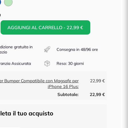
Blu
Verde
Menta
à
AGGIUNGI AL CARRELLO - 22,99 €
dizione gratuita in
Consegna in 48/96 ore
ozio
anzia Assicurata
Reso: 30 giorni
er Bumper Compatibile con Magsafe per
22,99 €
iPhone 16 Plus:
Subtotale:
22,99 €
eta il tuo acquisto