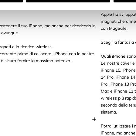
ne dell'adattatore di alimentazione e delle
Cosa significa Ma
Apple ha sviluppat
magneti che alline
ostenere il tuo iPhone, ma anche per ricaricarlo in
con MagSafe.
o ovunque.
Scegli la fantasia 
agneti e la ricarica wireless.
corrente prima di collocare l'iPhone con le nostre
Quali iPhone sono
 è sicuro fornire la massima potenza.
Le nostre cover e 
iPhone 15, iPhone
14 Pro, iPhone 14
Pro, iPhone 13 Pr
Max e iPhone 11 tr
wireless più rapid
seconda della tens
sistema.
Potrai utilizzare 
iPhone, ma anche p