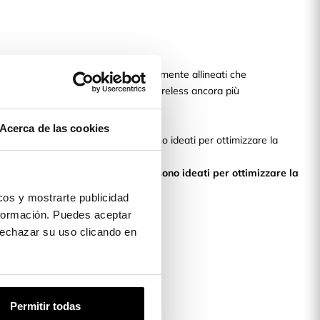
ologia si basa su magneti perfettamente allineati che
ricare lo smartphone in modalità wireless ancora più
Acerca de las cookies
 e cover per telefoni MagBattery sono ideati per ottimizzare la
in modo rapido e sicuro.
i e cover per telefoni MagBattery sono ideati per ottimizzare la
 in modo rapido e sicuro!
os y mostrarte publicidad
formación. Puedes aceptar
 rechazar su uso clicando en
Permitir todas