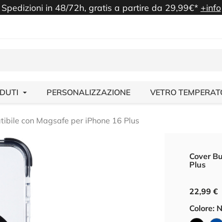
Spedizioni in 48/72h, gratis a partire da 29,99€*
+info
NDUTI
PERSONALIZZAZIONE
VETRO TEMPERAT
bile con Magsafe per iPhone 16 Plus
Cover Bu
Plus
22,99 €
Colore: 