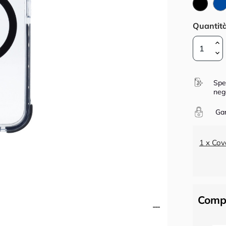
Nero
Quantit
Spe
neg
Gar
1 x Cov
Compl