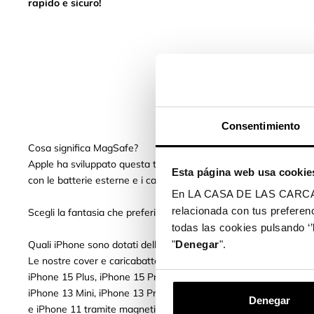
rapido e sicuro!
Consentimiento
Cosa significa MagSafe?
Apple ha sviluppato questa tecnologia per migliorare la ricarica
Esta página web usa cookie
con le batterie esterne e i caricabatterie compatibili con MagSaf
En LA CASA DE LAS CARCASAS 
relacionada con tus preferenc
Scegli la fantasia che preferisci.
todas las cookies pulsando ‘’
Quali iPhone sono dotati della tecnologia MagSafe?
"
Denegar
".
Le nostre cover e caricabatterie compatibili con MagSafe si coll
iPhone 15 Plus, iPhone 15 Pro Max, los iPhone 14, iPhone 14 Pr
iPhone 13 Mini, iPhone 13 Pro, iPhone 13 Pro Max, iPhone 12, i
Denegar
e iPhone 11 tramite magneti perfettamente allineati e offre una 