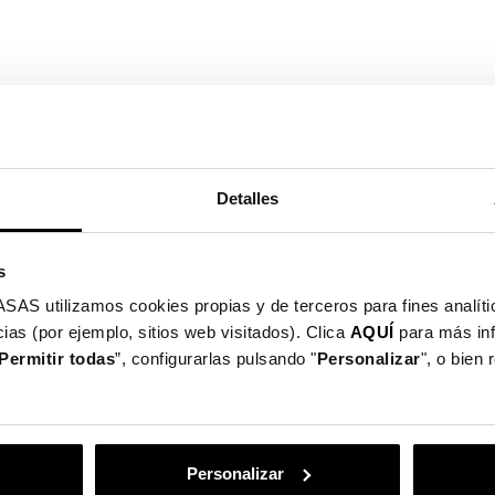
Questa nuova tecn
consentono di rica
velocemente.
Detalles
I nostri accessori
ricarica wireless 
 wireless: contiene magneti che allineano l'iPhone
I nostri accessor
s
e.
ricarica wireless
utilizamos cookies propias y de terceros para fines analític
ias (por ejemplo, sitios web visitados). Clica
AQUÍ
para más in
Permitir todas
”, configurarlas pulsando "
Personalizar
", o bien
egano ai modelli di iPhone 15, iPhone 15 Pro,
o, iPhone 14 Plus, iPhone 14 Pro Max, iPhone 13,
Phone 12 Mini, iPhone 12 Pro, iPhone 12 Pro Max
Personalizar
ricarica wireless più rapida, fino a 15 Watt. La