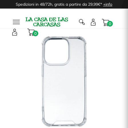
Spedizioni in 48/72h, gratis a partire da 29,99€*
+info

0
0