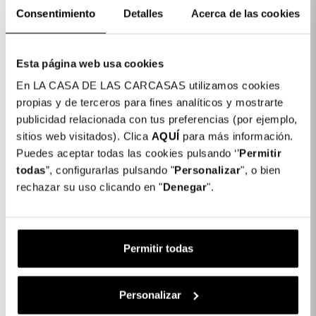
Colore: Trasparente
Consentimiento
Detalles
Acerca de las cookies
COLORES DISPONIBLES
Trasparente
Esta página web usa cookies
En LA CASA DE LAS CARCASAS utilizamos cookies
Cover rinforzata per iPhone 14
16,99 €
propias y de terceros para fines analíticos y mostrarte
publicidad relacionada con tus preferencias (por ejemplo,
sitios web visitados). Clica
AQUÍ
para más información.
1 x Cover rinforzata per iPhone 14:
16,99 €
Puedes aceptar todas las cookies pulsando ‘’
Permitir
Subtotale:
16,99 €
todas
”, configurarlas pulsando "
Personalizar
", o bien
rechazar su uso clicando en "
Denegar
".
Completa il tuo acquisto
Película de Película em vidro
Permitir todas
temperado completa Inquebrável
para iPhone 14
24,99 €
Personalizar