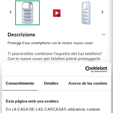


Descrizione
Proteggi il tuo smartphone con le nostre nuove cover
Ti piacerebbe cambiare l'aspetto del tuo telefono?
Con le nuove cover per telefoni potrai proteggerlo
con un design esclusivo e divertente.
È una cover sottile, che non aggiunge peso o
spessore al tuo smartphone. Qualsiasi fantasia o
modello del nostro sito online è una scelta perfetta.
Consentimiento
Detalles
Acerca de las cookies
Spedizioni in 24/48 ore
A La Casa de las Carcasas abbiamo diversi metodi
di pagamento: carta di credito/debito, PayPal,
Apple Pay, Google Pay, Klarna (quest'ultimo per
Esta página web usa cookies
acquisti superiori a 30€).
En LA CASA DE LAS CARCASAS utilizamos cookies