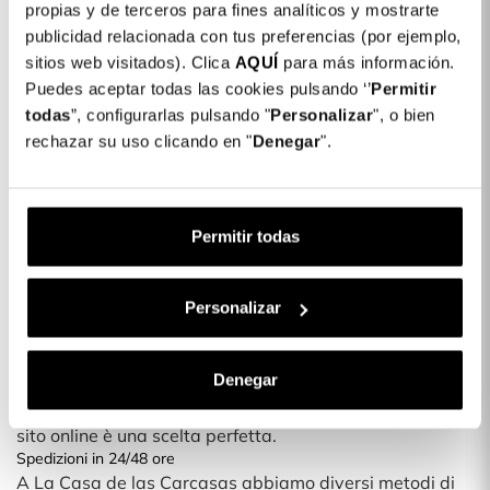
Dettagli del prodotto
propias y de terceros para fines analíticos y mostrarte
publicidad relacionada con tus preferencias (por ejemplo,
Colore: Argento
sitios web visitados). Clica
AQUÍ
para más información.
COLORES DISPONIBLES
Puedes aceptar todas las cookies pulsando ‘’
Permitir
todas
”, configurarlas pulsando "
Argento
Personalizar
", o bien
rechazar su uso clicando en "
Denegar
".
Cover Airbag per iPhone 14 Pro Max
21,99 €
Permitir todas
Descrizione
Proteggi il tuo smartphone con le nostre nuove cover
Personalizar
Ti piacerebbe cambiare l'aspetto del tuo telefono? Con
le nuove cover per telefoni potrai proteggerlo con un
design esclusivo e divertente.
Denegar
È una cover sottile, che non aggiunge peso o spessore al
tuo smartphone. Qualsiasi fantasia o modello del nostro
sito online è una scelta perfetta.
Spedizioni in 24/48 ore
A La Casa de las Carcasas abbiamo diversi metodi di