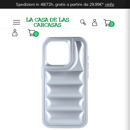
Spedizioni in 48/72h, gratis a partire da 29,99€*
+info

0
0