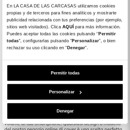
acquisti superiori a 30€)
En LA CASA DE LAS CARCASAS utilizamos cookies
Dettagli del prodotto
propias y de terceros para fines analíticos y mostrarte
publicidad relacionada con tus preferencias (por ejemplo,
Colore: Nero
sitios web visitados). Clica
AQUÍ
para más información.
COLORES DISPONIBLES
Puedes aceptar todas las cookies pulsando ‘’
Permitir
todas
”, configurarlas pulsando "
Personalizar
", o bien
Giallo
Viola
Nero
rechazar su uso clicando en "
Denegar
".
Cover Glitter Compatibile con Magsafe
19,99 €
per iPhone 12 Pro
Permitir todas
Descrizione
Proteggi il tuo smartphone con le nostre nuove cover
Personalizar
Ti piacerebbe cambiare l'aspetto del tuo telefono? Con
le nuove cover per telefoni potrai proteggerlo con un
Denegar
design esclusivo e divertente.
È una cover sottile, che non aggiunge molto peso né
volume al tuo smartphone. Qualsiasi design o modello
del nostro negozio online di cover è una scelta perfetta.