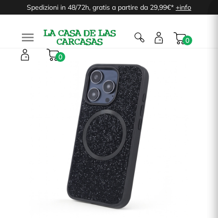
Spedizioni in 48/72h, gratis a partire da 29,99€*
+info

0
0