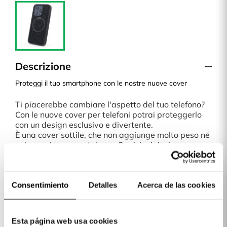
Descrizione
Proteggi il tuo smartphone con le nostre nuove cover
Ti piacerebbe cambiare l'aspetto del tuo telefono?
Con le nuove cover per telefoni potrai proteggerlo
con un design esclusivo e divertente.
È una cover sottile, che non aggiunge molto peso né
volume al tuo smartphone. Qualsiasi design o
modello del nostro negozio online di cover è una
scelta perfetta.
Spedizioni in 24/48 ore
Consentimiento
Detalles
Acerca de las cookies
Paga la tua cover quando la ricevi!
A La Casa de las Carcasas abbiamo diversi metodi
di pagamento: carta di credito/debito, PayPal,
Apple Pay, Google Pay, Klarna (quest'ultimo per
Esta página web usa cookies