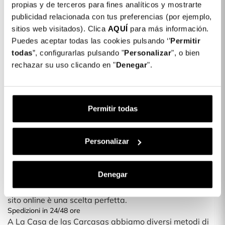
Dettagli del prodotto
propias y de terceros para fines analíticos y mostrarte
publicidad relacionada con tus preferencias (por ejemplo,
Colore: Argento
sitios web visitados). Clica
AQUÍ
para más información.
COLORES DISPONIBLES
Puedes aceptar todas las cookies pulsando ‘’
Permitir
todas
”, configurarlas pulsando "
Argento
Personalizar
", o bien
rechazar su uso clicando en "
Denegar
".
Cover Airbag per iPhone 11
21,99 €
Permitir todas
Descrizione
Proteggi il tuo smartphone con le nostre nuove cover
Personalizar
Ti piacerebbe cambiare l'aspetto del tuo telefono? Con
le nuove cover per telefoni potrai proteggerlo con un
design esclusivo e divertente.
Denegar
È una cover sottile, che non aggiunge peso o spessore al
tuo smartphone. Qualsiasi fantasia o modello del nostro
sito online è una scelta perfetta.
Spedizioni in 24/48 ore
A La Casa de las Carcasas abbiamo diversi metodi di