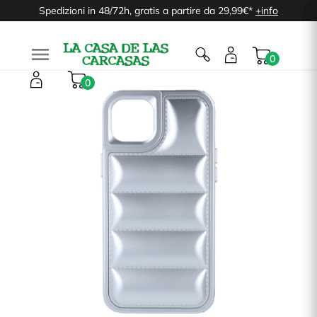
Spedizioni in 48/72h, gratis a partire da 29,99€*
+info

0
0