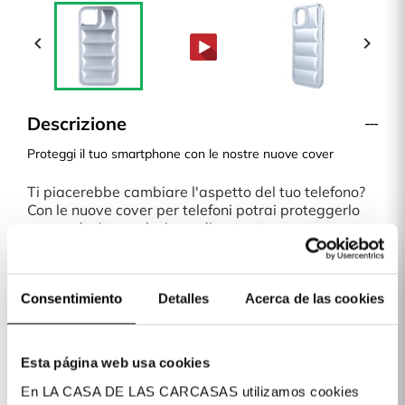


Descrizione
Proteggi il tuo smartphone con le nostre nuove cover
Ti piacerebbe cambiare l'aspetto del tuo telefono?
Con le nuove cover per telefoni potrai proteggerlo
con un design esclusivo e divertente.
È una cover sottile, che non aggiunge peso o
spessore al tuo smartphone. Qualsiasi fantasia o
modello del nostro sito online è una scelta perfetta.
Consentimiento
Detalles
Acerca de las cookies
Spedizioni in 24/48 ore
A La Casa de las Carcasas abbiamo diversi metodi
di pagamento: carta di credito/debito, PayPal,
Apple Pay, Google Pay, Klarna (quest'ultimo per
Esta página web usa cookies
acquisti superiori a 30€).
En LA CASA DE LAS CARCASAS utilizamos cookies