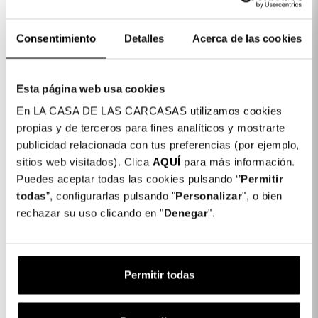
Colore: Rosa
Consentimiento
Detalles
Acerca de las cookies
COLORES DISPONIBLES
Rosa
Esta página web usa cookies
Cover Rinforzata Sfumata a Tracolla per
19,99
En LA CASA DE LAS CARCASAS utilizamos cookies
iPhone 11 Pro Max
propias y de terceros para fines analíticos y mostrarte
€
publicidad relacionada con tus preferencias (por ejemplo,
sitios web visitados). Clica
AQUÍ
para más información.
Puedes aceptar todas las cookies pulsando ‘’
Permitir
1 x Cover Rinforzata Sfumata a Tracolla
19,99 €
per iPhone 11 Pro Max:
todas
”, configurarlas pulsando "
Personalizar
", o bien
rechazar su uso clicando en "
Denegar
".
Subtotale:
19,99 €
Completa il tuo acquisto
Permitir todas
Cristal Templado Completo Irrompible
para iPhone 11 Pro Max.