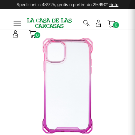
Spedizioni in 48/72h, gratis a partire da 29,99€*
+info

0
0