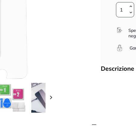
Spe
neg
Gar
Descrizione
