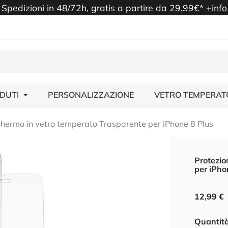
Spedizioni in 48/72h, gratis a partire da 29,99€*
+info
NDUTI
PERSONALIZZAZIONE
VETRO TEMPERAT
schermo in vetro temperato Trasparente per iPhone 8 Plus
Protezio
per iPho
12,99 €
Quantit