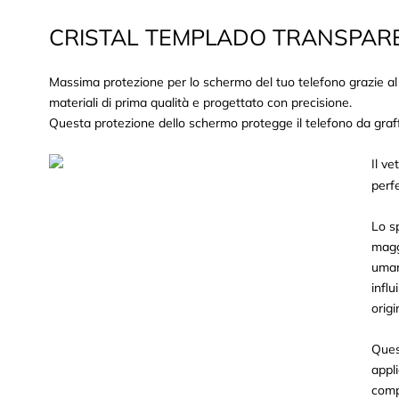
CRISTAL TEMPLADO TRANSPAR
Massima protezione per lo schermo del tuo telefono grazie al
materiali di prima qualità e progettato con precisione.
Questa protezione dello schermo protegge il telefono da graffi
Il v
perf
Lo s
magg
uman
influ
origi
Ques
appl
comp