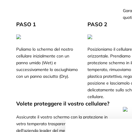
Gara
quot
PASO 1
PASO 2
Puliamo lo schermo del nostro
Posizioniamo il cellulare
cellulare inizialmente con un
orizzontale. Prendiamo 
panno umido (Wet) e
protezione schermo in il
successivamente lo asciughiamo
temperato, rimuoviamo 
con un panno asciutto (Dry).
plastica protettiva, reg
posizione e lasciamolo
delicatamente sullo sc
cellulare.
Volete proteggere il vostro cellulare?
Assicurate il vostro schermo con la protezione in
vetro temperato trasparente per cellulari
dell'azienda leader del mercato. La tranquillità e la