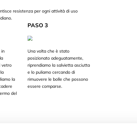
ntisce resistenza per ogni attività di uso
idiano.
PASO 3
 in
Una volta che è stato
la
posizionato adeguatamente,
 vetro
riprendiamo la salvietta asciutta
la
e lo puliamo cercando di
oliamo la
rimuovere le bolle che possono
 cadere
essere comparse.
hermo del