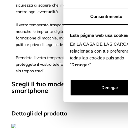
sicurezza di sapere che il vostro schermo è protetto
contro ogni eventualità.
Consentimiento
Il vetro temperato trasparente non fa rimanere
neanche le impronte digitali e previene la
Esta página web usa cookie
formazione di macchie, mantenendo lo schermo
En LA CASA DE LAS CARCASAS 
pulito e privo di segni indesiderati.
relacionada con tus preferenc
Prendete il vetro temperato trasparente e
todas las cookies pulsando ‘’
proteggete il vostro telefono oggi stesso prima che
"
Denegar
".
sia troppo tardi!
Scegli il tuo modello di cellulare e pro
Denegar
smartphone
Dettagli del prodotto