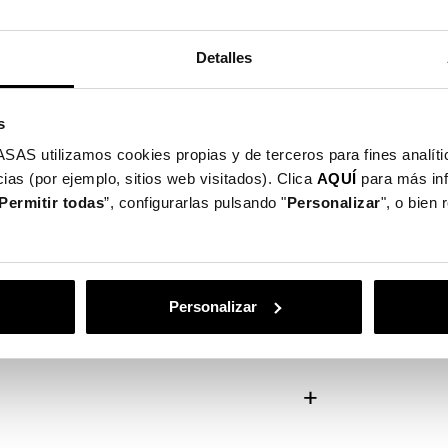
Detalles
s
utilizamos cookies propias y de terceros para fines analític
ias (por ejemplo, sitios web visitados). Clica
AQUÍ
para más in
Permitir todas
”, configurarlas pulsando "
Personalizar
", o bien
teggi lo schermo del tuo
Personalizar