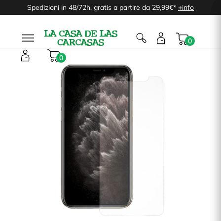
Spedizioni in 48/72h, gratis a partire da 29,99€*
+info

0
0