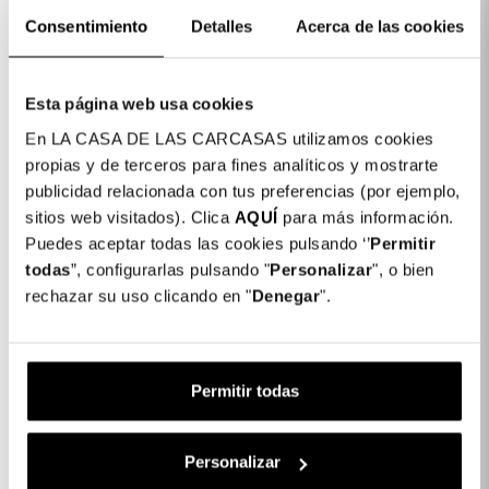
proteggi lo schermo del tuo
smartphone
Consentimiento
Detalles
Acerca de las cookies
Dettagli del prodotto
Esta página web usa cookies
En LA CASA DE LAS CARCASAS utilizamos cookies
propias y de terceros para fines analíticos y mostrarte
Vetro Temperato Trasparente per iPhone
12,99
publicidad relacionada con tus preferencias (por ejemplo,
11 Pro
€
sitios web visitados). Clica
AQUÍ
para más información.
Puedes aceptar todas las cookies pulsando ‘’
Permitir
todas
”, configurarlas pulsando "
Personalizar
", o bien
1 x Vetro Temperato Trasparente per
12,99 €
rechazar su uso clicando en "
Denegar
".
iPhone 11 Pro:
Subtotale:
12,99 €
Permitir todas
Completa il tuo acquisto
Personalizar