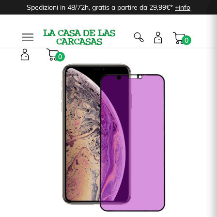
Spedizioni in 48/72h, gratis a partire da 29,99€*
+info

0
0