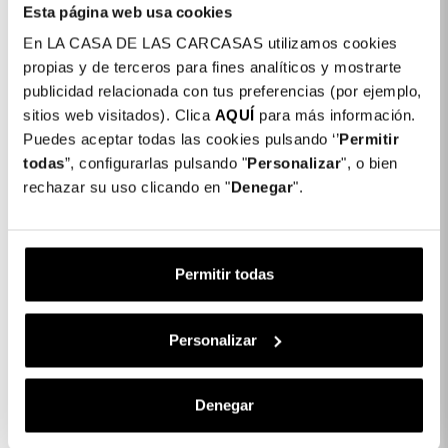
nostre protezioni in vetro temperato
Esta página web usa cookies
sono la miglior opzione per
mantenere intatto lo schermo del tuo
En LA CASA DE LAS CARCASAS utilizamos cookies
telefono.
propias y de terceros para fines analíticos y mostrarte
publicidad relacionada con tus preferencias (por ejemplo,
sitios web visitados). Clica
AQUÍ
para más información.
Puedes aceptar todas las cookies pulsando ‘’
Permitir
todas
”, configurarlas pulsando "
Personalizar
", o bien
Dettagli del prodotto
rechazar su uso clicando en "
Denegar
".
Vetro Temperato Completo Anti Blue-ray
16,99 €
Nero per iPhone XS
Permitir todas
Descrizione
Personalizar
Denegar