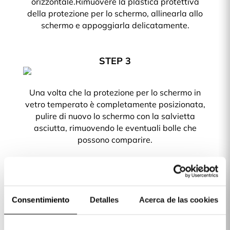
orizzontale.Rimuovere la plastica protettiva
della protezione per lo schermo, allinearla allo
schermo e appoggiarla delicatamente.
STEP 3
Una volta che la protezione per lo schermo in
vetro temperato è completamente posizionata,
pulire di nuovo lo schermo con la salvietta
asciutta, rimuovendo le eventuali bolle che
possono comparire.
Protezione per lo schermo in vetro temperato.
Salviette per la pulizia (Asciutta e umida).
Consentimiento
Detalles
Acerca de las cookies
Vuoi proteggere il tuo telefono? Le