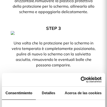
orizzontale.Rimuovere la plastica protettiva
della protezione per lo schermo, allinearla allo
schermo e appoggiarla delicatamente.
STEP 3
Una volta che la protezione per lo schermo in
vetro temperato è completamente posizionata,
pulire di nuovo lo schermo con la salvietta
asciutta, rimuovendo le eventuali bolle che
possono comparire.
Protezione per lo schermo in vetro temperato.
Salviette per la pulizia (Asciutta e umida).
Consentimiento
Detalles
Acerca de las cookies
Vuoi proteggere il tuo telefono? Le