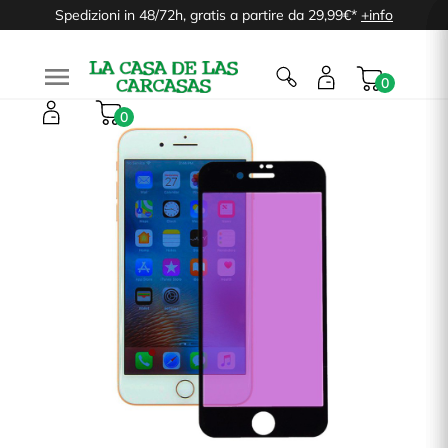
Spedizioni in 48/72h, gratis a partire da 29,99€*
+info

0
0