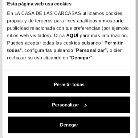
nostre protezioni in vetro temperato
Esta página web usa cookies
sono la miglior opzione per
mantenere intatto lo schermo del tuo
En LA CASA DE LAS CARCASAS utilizamos cookies
telefono.
propias y de terceros para fines analíticos y mostrarte
publicidad relacionada con tus preferencias (por ejemplo,
sitios web visitados). Clica
AQUÍ
para más información.
Puedes aceptar todas las cookies pulsando ‘’
Permitir
todas
”, configurarlas pulsando "
Personalizar
", o bien
Dettagli del prodotto
rechazar su uso clicando en "
Denegar
".
Vetro Temperato Completo Anti Blue-ray
16,99 €
Nero per iPhone 8 Plus
Permitir todas
Descrizione
Personalizar
Denegar