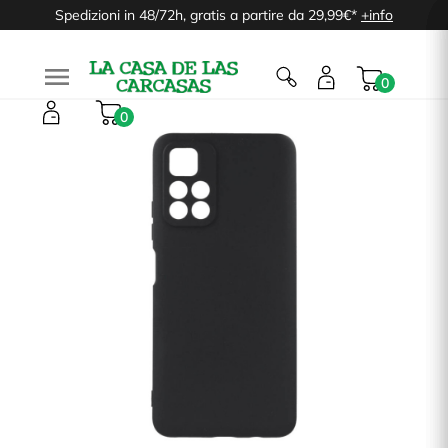
Spedizioni in 48/72h, gratis a partire da 29,99€*
+info

0
0