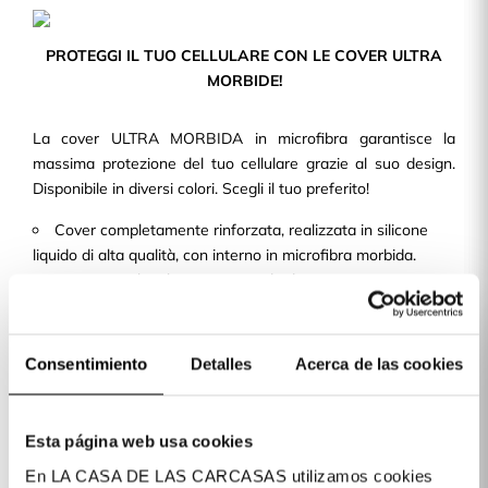
PROTEGGI IL TUO CELLULARE CON LE COVER ULTRA
MORBIDE!
La cover ULTRA MORBIDA in microfibra garantisce la
massima protezione del tuo cellulare grazie al suo design.
Disponibile in diversi colori. Scegli il tuo preferito!
Cover completamente rinforzata, realizzata in silicone
liquido di alta qualità, con interno in microfibra morbida.
Design sottile e leggero, in modo da non aggiungere
volume né peso alla tua cove per cellulare.
Con ritagli precisi e una finitura perfetta, consente
l'accesso a tutti i pulsanti e alle porte del dispositivo.
Consentimiento
Detalles
Acerca de las cookies
Disponiamo di cover per oltre 400 modelli di telefoni cellulari
disponibili per te!
Esta página web usa cookies
En LA CASA DE LAS CARCASAS utilizamos cookies