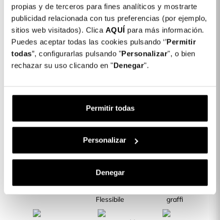
Dettagli del prodotto
propias y de terceros para fines analíticos y mostrarte
publicidad relacionada con tus preferencias (por ejemplo,
Colore: Nero
sitios web visitados). Clica
AQUÍ
para más información.
COLORES DISPONIBLES
Puedes aceptar todas las cookies pulsando ‘’
Permitir
Blu
Rosa
Verde
Rosso
Granata
Verde
Malva
Nero
todas
”, configurarlas pulsando "
Personalizar
", o bien
Sabbia
Militare
Menta
rechazar su uso clicando en "
Denegar
".
Cover Ultra Morbida per Xiaomi Redmi
19,99 €
Note 11S 5G
Permitir todas
Descrizione
CARATTERISTICHE DEL PRODOTTO
Personalizar
Denegar
Lati Rinforzati
Silicone
Resiste a urti e
Flessibile
graffi