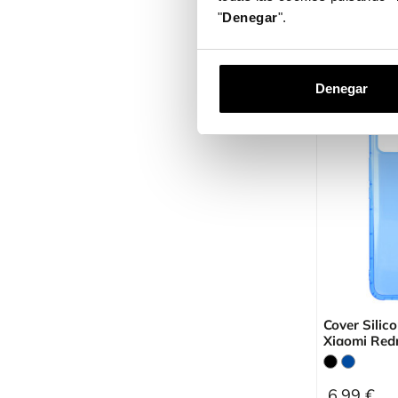
"
Denegar
".
6,99 €
Denegar
Cover Silic
Xiaomi Red
6,99 €