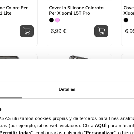
one Colore Per
Cover In Silicone Colorata
Cover
1 Lite
Per Xiaomi 15T Pro
Xiao
6,99 €
6,9
Detalles
s
utilizamos cookies propias y de terceros para fines analític
one Colore Per
Cover Silicone Color Per
Cover
ias (por ejemplo, sitios web visitados). Clica
AQUÍ
para más in
mi 12C
Xiaomi Redmi 13C
Poco
Permitir todas
”, configurarlas pulsando "
Personalizar
", o bien