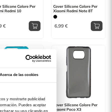
 Silicone Colore Per
Cover Silicone Colore Per
mi Redmi 10
Xiaomi Redmi Note 8T
9 €
6,99 €
Acerca de las cookies
os y mostrarte publicidad
 Silicone Colore Per
Cover Silicone Colore Per
formación. Puedes aceptar
 C65
Xiaomi Poco X3
 rechazar su uso clicando en