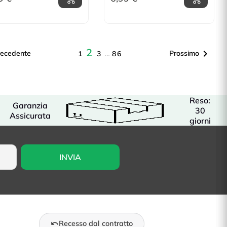
2

recedente
Prossimo
1
3
…
86
Reso:
Garanzia
30
Assicurata
giorni
Recesso dal contratto