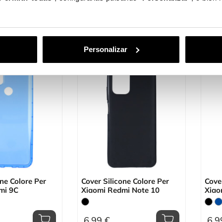
6,99 €
6,9
Personalizar
one Colore Per
Cover Silicone Colore Per
Cover
mi 9C
Xiaomi Redmi Note 10
Xiao
6,99 €
6,9