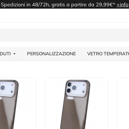
Spedizioni in 48/72h, gratis a partire da 29,99€*
+info
NDUTI
PERSONALIZZAZIONE
VETRO TEMPERAT