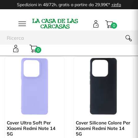
Spedizioni in 48/72h, gratis a partire da 29,99€*
+info

0
Xiaomi Redmi Note 14 5G
0
Cover Ultra Soft Per
Cover Silicone Colore Per
Xiaomi Redmi Note 14
Xiaomi Redmi Note 14
5G
5G