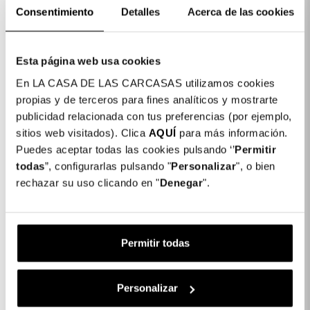
Consentimiento
Detalles
Acerca de las cookies
ESAURITO
Esta página web usa cookies
En LA CASA DE LAS CARCASAS utilizamos cookies
propias y de terceros para fines analíticos y mostrarte
publicidad relacionada con tus preferencias (por ejemplo,
sitios web visitados). Clica
AQUÍ
para más información.
Puedes aceptar todas las cookies pulsando ‘’
Permitir
Cover Strass Per Xiaomi
Cover Trasparente
Redmi Note 14 5G
Antiyellow Per Xiaomi
todas
”, configurarlas pulsando "
Personalizar
", o bien
Redmi Note 14 5G
rechazar su uso clicando en "
Denegar
".
19,99 €
19,99 €
Esaurito
Permitir todas
ESAURITO
ESAURITO
Personalizar