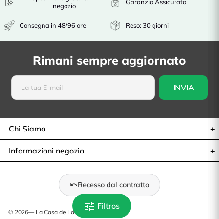
Garanzia Assicurata
negozio
Consegna in 48/96 ore
Reso: 30 giorni
Rimani sempre aggiornato
Chi Siamo
Informazioni negozio
Recesso dal contratto
tune
Filtros
© 2026— La Casa de Las Carcasas