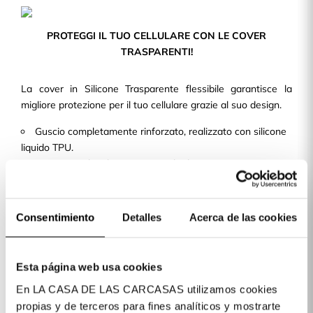
PROTEGGI IL TUO CELLULARE CON LE COVER
TRASPARENTI!
La cover in Silicone Trasparente flessibile garantisce la
migliore protezione per il tuo cellulare grazie al suo design.
Guscio completamente rinforzato, realizzato con silicone
liquido TPU.
Design sottile e leggero, in modo da non aggiungere
volume né peso alla tua cove per cellulare.
Con ritagli precisi e una finitura perfetta, consente
l'accesso a tutti i pulsanti e alle porte del dispositivo.
Consentimiento
Detalles
Acerca de las cookies
Disponiamo di cover per oltre 400 modelli di telefoni cellulari
disponibili per te!
Esta página web usa cookies
En LA CASA DE LAS CARCASAS utilizamos cookies
Dettagli del prodotto
propias y de terceros para fines analíticos y mostrarte