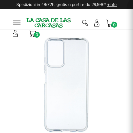
Spedizioni in 48/72h, gratis a partire da 29,99€*
+info

0
0