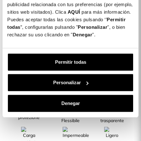
publicidad relacionada con tus preferencias (por ejemplo,
Colore: Trasparente
sitios web visitados). Clica
AQUÍ
para más información.
COLORES DISPONIBLES
Puedes aceptar todas las cookies pulsando ‘’
Permitir
Trasparente
todas
”, configurarlas pulsando "
Personalizar
", o bien
rechazar su uso clicando en "
Denegar
".
Cover Silicone Trasparente per Xiaomi
14,99 €
Redmi Note 12S
Permitir todas
Descrizione
CARATTERISTICHE DEL PRODOTTO
Personalizar
Denegar
La migliore
Silicone
Silicone TPU
protezione
Flessibile
trasparente