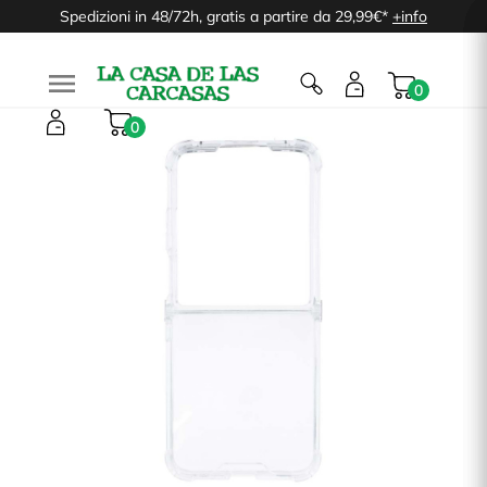
Spedizioni in 48/72h, gratis a partire da 29,99€*
+info

0
0