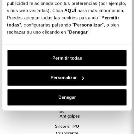
publicidad relacionada con tus preferencias (por ejemplo,
Colore: Trasparente
sitios web visitados). Clica
AQUÍ
para más información.
COLORES DISPONIBLES
Puedes aceptar todas las cookies pulsando ‘’
Permitir
Trasparente
todas
”, configurarlas pulsando "
Personalizar
", o bien
rechazar su uso clicando en "
Denegar
".
Cover Rinforzata per Xiaomi MIX Flip
16,99 €
Descrizione
Permitir todas
CARATTERISTICHE DEL PRODOTTO
Personalizar
Denegar
La migliore
Rinforzata< /div>
protezione
Silicone TPU
trasparente