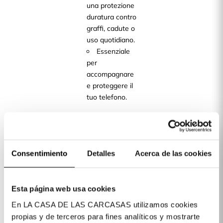
una protezione
duratura contro
graffi, cadute o
uso quotidiano.
Essenziale
per
accompagnare
e proteggere il
tuo telefono.
Disponiamo di
cover per oltre
400 modelli di
telefoni cellulari
Consentimiento
Detalles
Acerca de las cookies
disponibili per
te!
Esta página web usa cookies
Dettagli del prodotto
En LA CASA DE LAS CARCASAS utilizamos cookies
propias y de terceros para fines analíticos y mostrarte