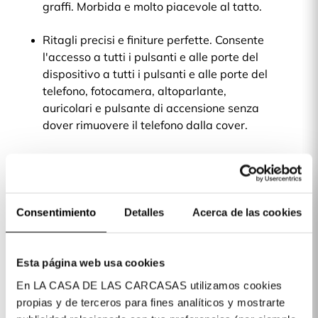
graffi. Morbida e molto piacevole al tatto.
Ritagli precisi e finiture perfette. Consente
l'accesso a tutti i pulsanti e alle porte del
dispositivo a tutti i pulsanti e alle porte del
telefono, fotocamera, altoparlante,
auricolari e pulsante di accensione senza
dover rimuovere il telefono dalla cover.
Questa cover garantisce la massima
protezione senza aggiungere spessore al
telefono.
Consentimiento
Detalles
Acerca de las cookies
Potrai sfoggiare un look moderno e allo
stesso tempo tenere il tuo telefono al sicuro
e a portata di mano.
Esta página web usa cookies
En LA CASA DE LAS CARCASAS utilizamos cookies
propias y de terceros para fines analíticos y mostrarte
Dettagli del prodotto