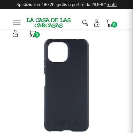
Spedizioni in 48/72h, gratis a partire da 29,99€*
+info

0
0