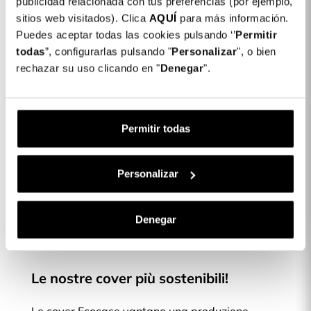
publicidad relacionada con tus preferencias (por ejemplo,
Colore: Nero
sitios web visitados). Clica
AQUÍ
para más información.
Puedes aceptar todas las cookies pulsando ‘’
Permitir
COLORES DISPONIBLES
todas
”, configurarlas pulsando "
Personalizar
", o bien
Rosa
Nero
rechazar su uso clicando en "
Denegar
".
Cover EcoCase per Xiaomi Mi 11 Lite
16,99 €
Permitir todas
Descrizione
Personalizar
COVER ECOCASE - ECO
Denegar
Le nostre cover più sostenibili!