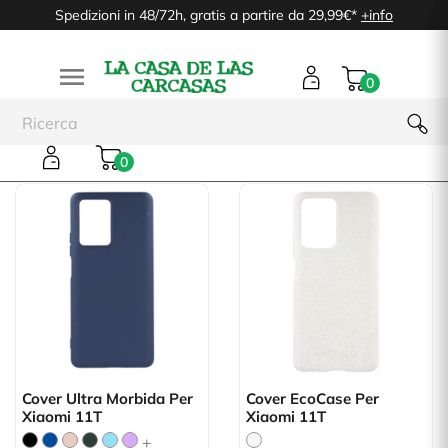
Spedizioni in 48/72h, gratis a partire da 29,99€*
+info

0
Xiaomi 11T
0
Cover Ultra Morbida Per
Cover EcoCase Per
Xiaomi 11T
Xiaomi 11T
+