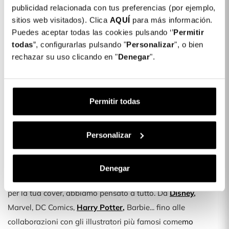
morbida, cover a libro, tracolla, a specchio e tante altre.
publicidad relacionada con tus preferencias (por ejemplo,
La maggior parte delle nostre cover può essere
sitios web visitados). Clica
AQUÍ
para más información.
personalizzata in mille modi. Dalle tue iniziali preferite,
Puedes aceptar todas las cookies pulsando ‘’
Permitir
todas
”, configurarlas pulsando "
Personalizar
", o bien
alle foto o ai ricordi più belli. Le possibilità di
rechazar su uso clicando en "
Denegar
".
personalizzazione sono infinite.
Inoltre, grazie al nostro personalizzatore avanzato,
potrai creare tu stesso le fantasie che preferisci.
Permitir todas
Scatena la tua immaginazione!
Personalizza qui la tua cover
Personalizar
Le fantasie più divertenti
Denegar
Se invece sei alla ricerca di un tocco originale e divertente
per la tua cover, abbiamo pensato a tutto. Da
Disney
,
Marvel, DC Comics,
Harry Potter
,
Barbie... fino alle
collaborazioni con gli illustratori più famosi come
mo